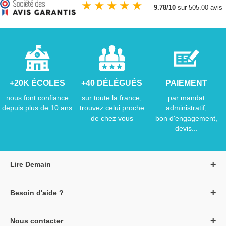
★
★
★
★
★
9.78/10
sur 505.00 avis
+20K ÉCOLES
+40 DÉLÉGUÉS
PAIEMENT
nous font confiance
sur toute la france,
par mandat
depuis plus de 10 ans
trouvez celui proche
administratif,
de chez vous
bon d'engagement,
devis...
Lire Demain
A propos de Lire Demain
Besoin d'aide ?
Nous rejoindre
Page d'aide / F.A.Q
Groupe Auzou
Nous contacter