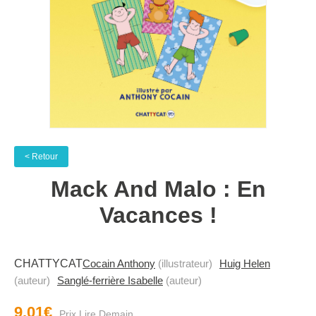
< Retour
Mack And Malo : En
Vacances !
CHATTYCAT
Cocain Anthony
(illustrateur)
Huig Helen
(auteur)
Sanglé-ferrière Isabelle
(auteur)
9.01€