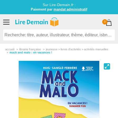
Sur Lire-Demain.
fr
:
Paiement par
mandat administratif
0
accueil
librairie française
jeunesse > livres d'activités > activités manuelles
mack and malo : en vacances !