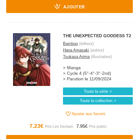
AJOUTER
THE UNEXPECTED GODDESS T2
Bamboo
(éditeur)
Hana Amasaki
(auteur)
Tsukasa Arima
(illustrateur)
Manga
Cycle 4 (5°-4°-3°-2nd)
Parution le 11/09/2024
Toute la série
Toute la collection
Ajouter aux favoris
7.23€
7.95€