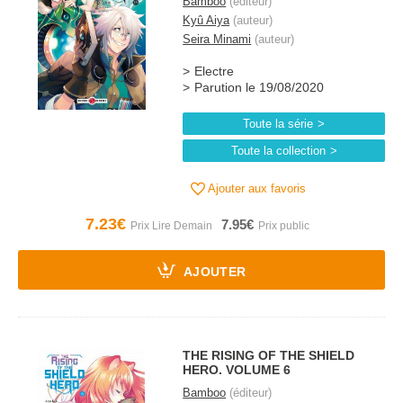
Bamboo
(éditeur)
Kyû Aiya
(auteur)
Seira Minami
(auteur)
Electre
Parution le 19/08/2020
Toute la série
Toute la collection
Ajouter aux favoris
7.23€
7.95€
AJOUTER
THE RISING OF THE SHIELD
HERO. VOLUME 6
Bamboo
(éditeur)