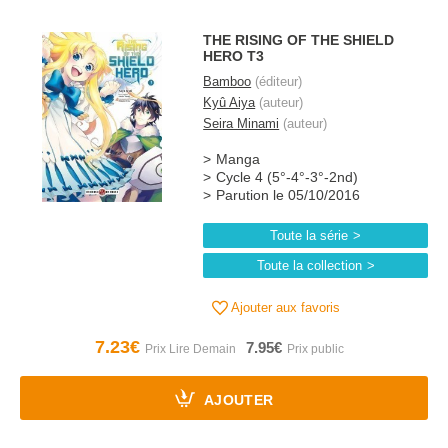
THE RISING OF THE SHIELD
HERO T3
Bamboo
(éditeur)
Kyû Aiya
(auteur)
Seira Minami
(auteur)
Manga
Cycle 4 (5°-4°-3°-2nd)
Parution le 05/10/2016
Toute la série
Toute la collection
Ajouter aux favoris
7.23€
7.95€
AJOUTER