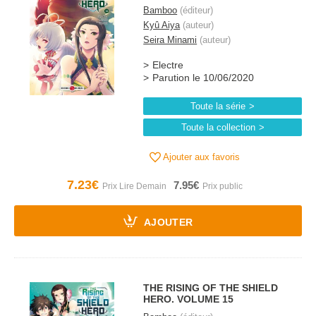
Bamboo
(éditeur)
Kyû Aiya
(auteur)
Seira Minami
(auteur)
Electre
Parution le 10/06/2020
Toute la série
Toute la collection
Ajouter aux favoris
7.23€
7.95€
AJOUTER
THE RISING OF THE SHIELD
HERO. VOLUME 15