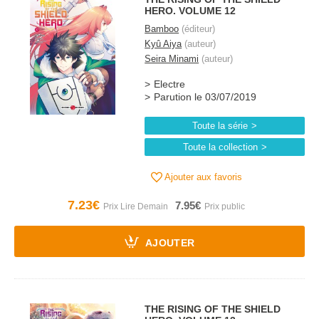
HERO. VOLUME 12
Bamboo
(éditeur)
Kyû Aiya
(auteur)
Seira Minami
(auteur)
Electre
Parution le 03/07/2019
Toute la série
Toute la collection
Ajouter aux favoris
7.23€
7.95€
AJOUTER
THE RISING OF THE SHIELD