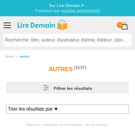
Sur Lire-Demain.
fr
:
Littérature jeunesse établissements scolaires
0
livres
autres
(3137)
AUTRES
Filtrer les résultats
Balise H2 (collectivités Et Enseignants : 9% De Remise).