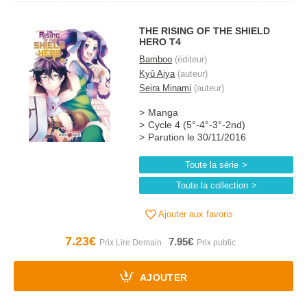
THE RISING OF THE SHIELD
HERO T4
Bamboo
(éditeur)
Kyû Aiya
(auteur)
Seira Minami
(auteur)
Manga
Cycle 4 (5°-4°-3°-2nd)
Parution le 30/11/2016
Toute la série
Toute la collection
Ajouter aux favoris
7.23€
7.95€
AJOUTER