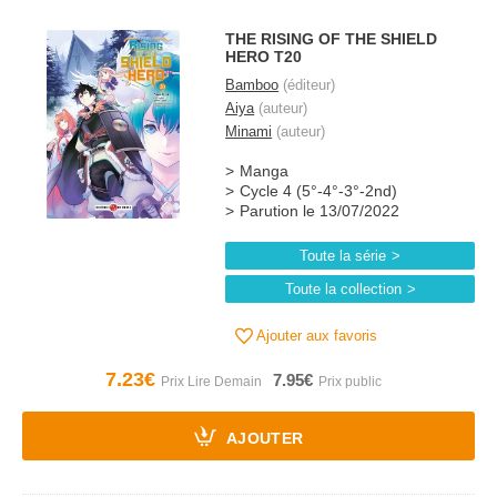
THE RISING OF THE SHIELD
HERO T20
Bamboo
(éditeur)
Aiya
(auteur)
Minami
(auteur)
Manga
Cycle 4 (5°-4°-3°-2nd)
Parution le 13/07/2022
Toute la série
Toute la collection
Ajouter aux favoris
7.23€
7.95€
AJOUTER