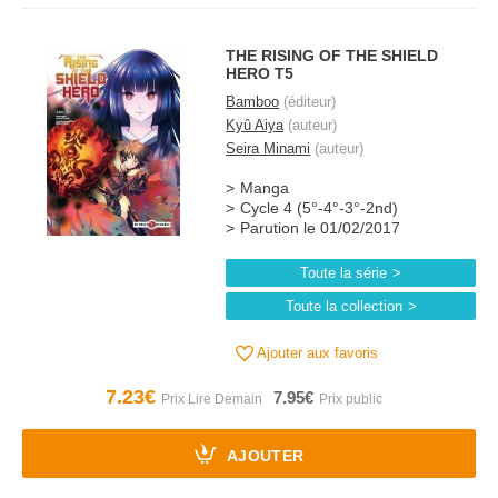
THE RISING OF THE SHIELD
HERO T5
Bamboo
(éditeur)
Kyû Aiya
(auteur)
Seira Minami
(auteur)
Manga
Cycle 4 (5°-4°-3°-2nd)
Parution le 01/02/2017
Toute la série
Toute la collection
Ajouter aux favoris
7.23€
7.95€
AJOUTER