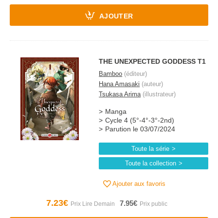
AJOUTER
THE UNEXPECTED GODDESS T1
Bamboo
(éditeur)
Hana Amasaki
(auteur)
Tsukasa Arima
(illustrateur)
Manga
Cycle 4 (5°-4°-3°-2nd)
Parution le 03/07/2024
Toute la série
Toute la collection
Ajouter aux favoris
7.23€
7.95€