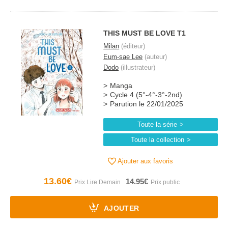
THIS MUST BE LOVE T1
Milan
(éditeur)
Eum-sae Lee
(auteur)
Dodo
(illustrateur)
Manga
Cycle 4 (5°-4°-3°-2nd)
Parution le 22/01/2025
Toute la série
Toute la collection
Ajouter aux favoris
13.60€
14.95€
AJOUTER