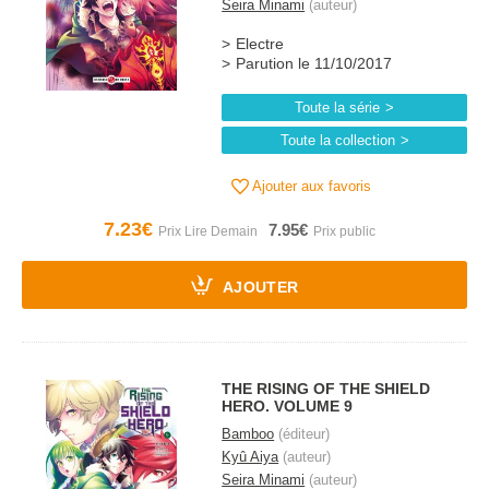
Seira Minami
(auteur)
Electre
Parution le 11/10/2017
Toute la série
Toute la collection
Ajouter aux favoris
7.23€
7.95€
AJOUTER
THE RISING OF THE SHIELD
HERO. VOLUME 9
Bamboo
(éditeur)
Kyû Aiya
(auteur)
Seira Minami
(auteur)