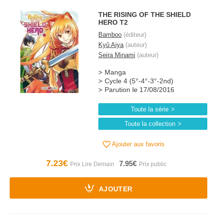
THE RISING OF THE SHIELD
HERO T2
Bamboo
(éditeur)
Kyû Aiya
(auteur)
Seira Minami
(auteur)
Manga
Cycle 4 (5°-4°-3°-2nd)
Parution le 17/08/2016
Toute la série
Toute la collection
Ajouter aux favoris
7.23€
7.95€
AJOUTER