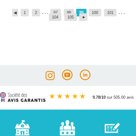
1
2
. . .
97
98
99
100
101
. . .
104
105
★
★
★
★
★
9.78/10
sur 505.00 avis