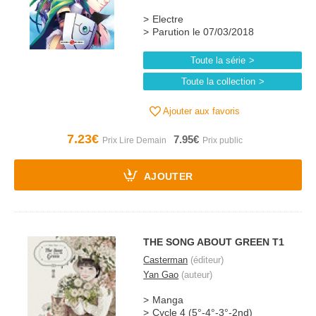
Electre
Parution le 07/03/2018
Toute la série
Toute la collection
Ajouter aux favoris
7.23€
7.95€
AJOUTER
THE SONG ABOUT GREEN T1
Casterman
(éditeur)
Yan Gao
(auteur)
Manga
Cycle 4 (5°-4°-3°-2nd)