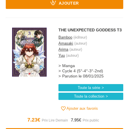
AJOUTER
THE UNEXPECTED GODDESS T3
Bamboo
(éditeur)
Amasaki
(auteur)
Arima
(auteur)
Yuu
(auteur)
Manga
Cycle 4 (5°-4°-3°-2nd)
Parution le 08/01/2025
Toute la série
Toute la collection
Ajouter aux favoris
7.23€
7.95€