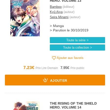
HERO. VOLUME 13
Bamboo
(éditeur)
Kyû Aiya
(auteur)
Seira Minami
(auteur)
Manga
Parution le 30/10/2019
Toute la série
Toute la collection
Ajouter aux favoris
7.23€
7.95€
AJOUTER
THE RISING OF THE SHIELD
HERO. VOLUME 14