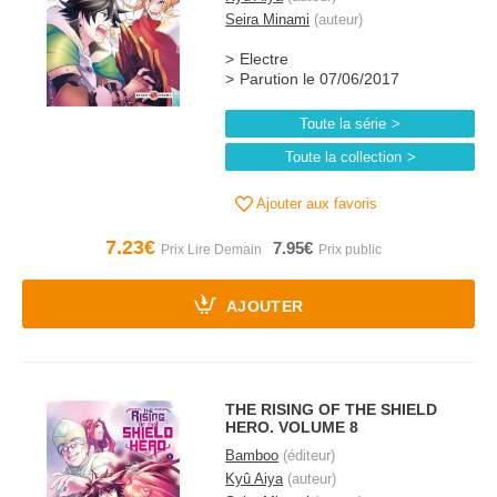
Seira Minami
(auteur)
Electre
Parution le 07/06/2017
Toute la série
Toute la collection
Ajouter aux favoris
7.23€
7.95€
AJOUTER
THE RISING OF THE SHIELD
HERO. VOLUME 8
Bamboo
(éditeur)
Kyû Aiya
(auteur)