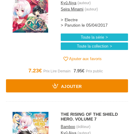
Kyû Aiya
(auteur)
Seira Minami
(auteur)
Electre
Parution le 05/04/2017
Toute la série
Toute la collection
Ajouter aux favoris
7.23€
7.95€
AJOUTER
THE RISING OF THE SHIELD
HERO. VOLUME 7
Bamboo
(éditeur)
Kyû Aiya
(auteur)