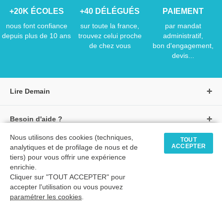
+20K ÉCOLES
+40 DÉLÉGUÉS
PAIEMENT
nous font confiance
sur toute la france,
par mandat
depuis plus de 10 ans
trouvez celui proche
administratif,
de chez vous
bon d'engagement,
devis...
Lire Demain
A propos de Lire Demain
Besoin d'aide ?
Nous rejoindre
Page d'aide / F.A.Q
Nous utilisons des cookies (techniques,
Groupe Auzou
TOUT
ACCEPTER
Nous contacter
analytiques et de profilage de nous et de
Suivre une commande
S'identifier
tiers) pour vous offrir une expérience
Créer un compte
Formulaire de contact
Modes de paiement
enrichie.
Tous nos livres
★ Avis clients vérifiés
Cliquer sur "TOUT ACCEPTER" pour
Siège social
Livraisons et retours
accepter l'utilisation ou vous pouvez
Livres petite enfance
Tarifs négociés
paramétrer les cookies
.
Livres maternelle
Comment passer commande
© 2026 - LIRE DEMAIN