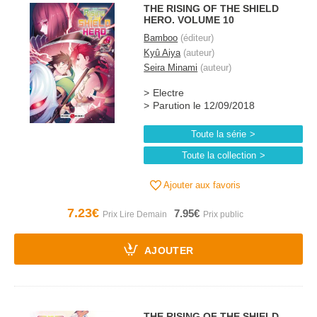
THE RISING OF THE SHIELD
HERO. VOLUME 10
Bamboo
(éditeur)
Kyû Aiya
(auteur)
Seira Minami
(auteur)
Electre
Parution le 12/09/2018
Toute la série
Toute la collection
Ajouter aux favoris
7.23€
7.95€
AJOUTER
THE RISING OF THE SHIELD