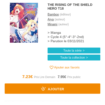
THE RISING OF THE SHIELD
HERO T18
Bamboo
(éditeur)
Aiya
(auteur)
Minami
(auteur)
Manga
Cycle 4 (5°-4°-3°-2nd)
Parution le 03/11/2021
Toute la série
Toute la collection
Ajouter aux favoris
7.23€
7.95€
AJOUTER