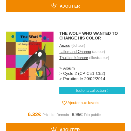
AJOUTER
THE WOLF WHO WANTED TO
CHANGE HIS COLOR
Auzou
(éditeur)
Lallemand Orianne
(auteur)
Thuillier éléonore
(illustrateur)
Album
Cycle 2 (CP-CE1-CE2)
Parution le 20/02/2014
Toute la collection
Ajouter aux favoris
6.32€
6.95€
AJOUTER