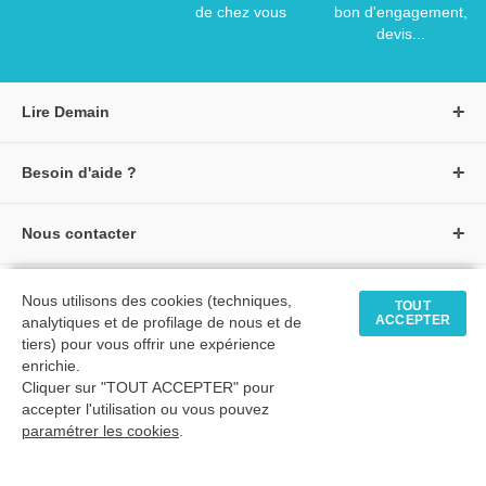
de chez vous
bon d'engagement,
devis...
Lire Demain
A propos de Lire Demain
Besoin d'aide ?
Nous rejoindre
Page d'aide / F.A.Q
Groupe Auzou
Nous contacter
Suivre une commande
S'identifier
Créer un compte
Formulaire de contact
Modes de paiement
Tous nos livres
★ Avis clients vérifiés
Nous utilisons des cookies (techniques,
Siège social
TOUT
Livraisons et retours
ACCEPTER
analytiques et de profilage de nous et de
Livres petite enfance
Tarifs négociés
tiers) pour vous offrir une expérience
enrichie.
Livres maternelle
Comment passer commande
Cliquer sur "TOUT ACCEPTER" pour
© 2026 - LIRE DEMAIN
Livres élémentaire
Mon compte
accepter l'utilisation ou vous pouvez
C.G.U
|
C.G.V
|
Plan du site
paramétrer les cookies
Livres collège
.
Livres lycée
TimeToExec : 0 s.