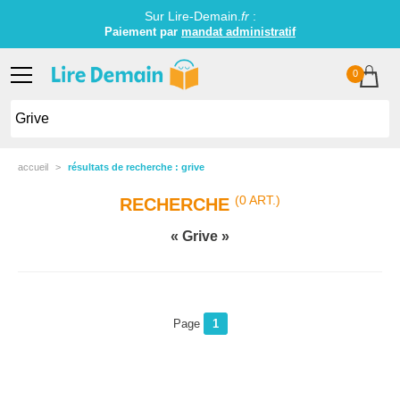
Sur Lire-Demain.
fr
:
Paiement par
mandat administratif
0
accueil
résultats de recherche : grive
(0 ART.)
RECHERCHE
Grive
Page
1