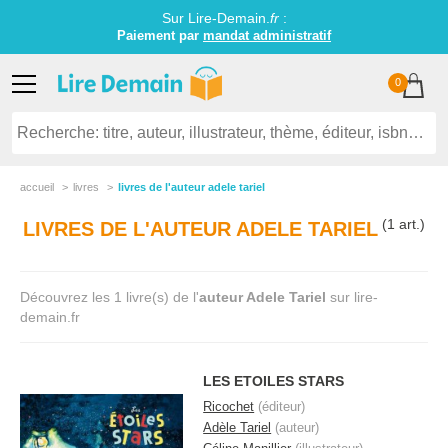
Sur Lire-Demain.
fr
:
Paiement par
mandat administratif
0
accueil
livres
livres de l'auteur adele tariel
(1 art.)
LIVRES DE L'AUTEUR ADELE TARIEL
Découvrez les 1 livre(s) de l'
auteur Adele Tariel
sur lire-
demain.fr
LES ETOILES STARS
Ricochet
(éditeur)
Adèle Tariel
(auteur)