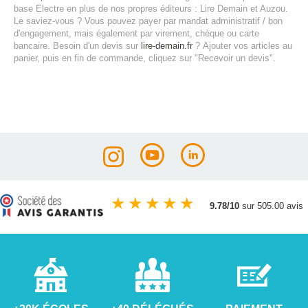
base Electre en plus de nos propres éditeurs : Lire Demain et Auzou.
Le saviez-vous ? Vous pouvez payer par mandat administratif / bon
d'engagement, mais également par virement, chèque ou carte
bancaire.
Besoin d'un devis sur
lire-demain.fr
?
Ajouter vos articles au
panier, puis en fin de commande, cliquez sur "Recevoir un devis".
★
★
★
★
★
9.78/10
sur 505.00 avis