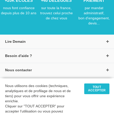
+20K ÉCOLES
+40 DÉLÉGUÉS
PAIEMENT
nous font confiance
sur toute la france,
par mandat
depuis plus de 10 ans
trouvez celui proche
administratif,
de chez vous
bon d'engagement,
devis...
Lire Demain
A propos de Lire Demain
Besoin d'aide ?
Nous rejoindre
Page d'aide / F.A.Q
Groupe Auzou
Nous contacter
Suivre une commande
S'identifier
Créer un compte
Formulaire de contact
Modes de paiement
Tous nos livres
★ Avis clients vérifiés
Nous utilisons des cookies (techniques,
Siège social
TOUT
Livraisons et retours
ACCEPTER
analytiques et de profilage de nous et de
Livres petite enfance
Tarifs négociés
tiers) pour vous offrir une expérience
enrichie.
Livres maternelle
Comment passer commande
Cliquer sur "TOUT ACCEPTER" pour
© 2026 - LIRE DEMAIN
Livres élémentaire
Mon compte
accepter l'utilisation ou vous pouvez
C.G.U
|
C.G.V
|
Plan du site