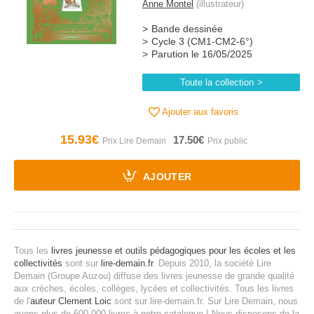
Anne Montel
(illustrateur)
Bande dessinée
Cycle 3 (CM1-CM2-6°)
Parution le 16/05/2025
Toute la collection
Ajouter aux favoris
15.93€
17.50€
AJOUTER
Tous les
livres jeunesse et outils pédagogiques pour les écoles et les
collectivités
sont sur
lire-demain.fr
.
Depuis 2010, la société Lire
Demain (Groupe Auzou) diffuse des livres jeunesse de grande qualité
aux crèches, écoles, collèges, lycées et collectivités.
Tous les livres
de l'
auteur Clement Loic
sont sur lire-demain.fr.
Sur Lire Demain, nous
avons plus de 600 000 livres à notre catalogue ! Nous disposons de la