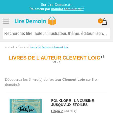
Sur Lire-Demain.
fr
:
Paiement par
mandat administratif
0
accueil
livres
livres de l'auteur clement loic
(3
LIVRES DE L'AUTEUR CLEMENT LOIC
art.)
Découvrez les 3 livre(s) de l'
auteur Clement Loic
sur lire-
demain.fr
FOLKLORE - LA CUISINE
JUSQU'AUX ETOILES
Dargaud
(éditeur)