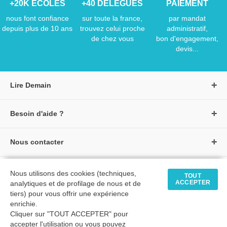
+20K ÉCOLES
+40 DÉLÉGUÉS
PAIEMENT
nous font confiance
sur toute la france,
par mandat
depuis plus de 10 ans
trouvez celui proche
administratif,
de chez vous
bon d'engagement,
devis...
Lire Demain
A propos de Lire Demain
Besoin d'aide ?
Nous rejoindre
Page d'aide / F.A.Q
Groupe Auzou
Nous contacter
Suivre une commande
S'identifier
Créer un compte
Formulaire de contact
Modes de paiement
Tous nos livres
★ Avis clients vérifiés
Nous utilisons des cookies (techniques,
Siège social
TOUT
Livraisons et retours
ACCEPTER
analytiques et de profilage de nous et de
Livres petite enfance
Tarifs négociés
tiers) pour vous offrir une expérience
enrichie.
Livres maternelle
Comment passer commande
Cliquer sur "TOUT ACCEPTER" pour
© 2026 - LIRE DEMAIN
Livres élémentaire
Mon compte
accepter l'utilisation ou vous pouvez
C.G.U
|
C.G.V
|
Plan du site