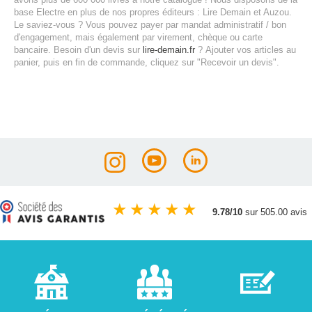
base Electre en plus de nos propres éditeurs : Lire Demain et Auzou.
Le saviez-vous ? Vous pouvez payer par mandat administratif / bon
d'engagement, mais également par virement, chèque ou carte
bancaire.
Besoin d'un devis sur
lire-demain.fr
?
Ajouter vos articles au
panier, puis en fin de commande, cliquez sur "Recevoir un devis".
★
★
★
★
★
9.78/10
sur 505.00 avis