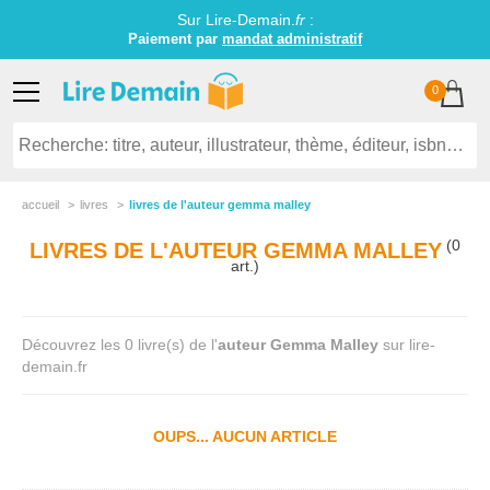
Sur Lire-Demain.
fr
:
Paiement par
mandat administratif
0
accueil
livres
livres de l'auteur gemma malley
(0
LIVRES DE L'AUTEUR GEMMA MALLEY
art.)
Découvrez les 0 livre(s) de l'
auteur Gemma Malley
sur lire-
demain.fr
OUPS... AUCUN ARTICLE