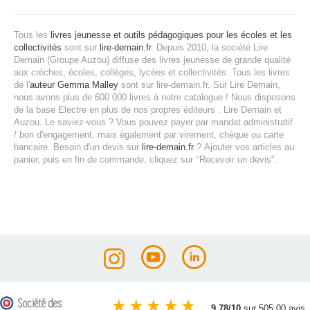
Tous les
livres jeunesse et outils pédagogiques pour les écoles et les
collectivités
sont sur
lire-demain.fr
.
Depuis 2010, la société Lire
Demain (Groupe Auzou) diffuse des livres jeunesse de grande qualité
aux crèches, écoles, collèges, lycées et collectivités.
Tous les livres
de l'
auteur Gemma Malley
sont sur lire-demain.fr.
Sur Lire Demain,
nous avons plus de 600 000 livres à notre catalogue ! Nous disposons
de la base Electre en plus de nos propres éditeurs : Lire Demain et
Auzou.
Le saviez-vous ? Vous pouvez payer par mandat administratif
/ bon d'engagement, mais également par virement, chèque ou carte
bancaire.
Besoin d'un devis sur
lire-demain.fr
?
Ajouter vos articles au
panier, puis en fin de commande, cliquez sur "Recevoir un devis".
★
★
★
★
★
9.78/10
sur 505.00 avis