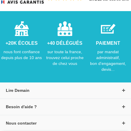
+20K ÉCOLES
+40 DÉLÉGUÉS
PAIEMENT
nous font confiance
sur toute la france,
par mandat
depuis plus de 10 ans
trouvez celui proche
administratif,
de chez vous
bon d'engagement,
devis...
Lire Demain
A propos de Lire Demain
Besoin d'aide ?
Nous rejoindre
Page d'aide / F.A.Q
Groupe Auzou
Nous contacter
Suivre une commande
S'identifier