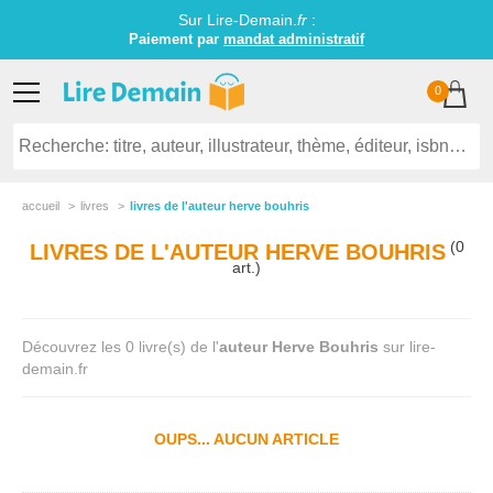
Sur Lire-Demain.
fr
:
Paiement par
mandat administratif
0
accueil
livres
livres de l'auteur herve bouhris
(0
LIVRES DE L'AUTEUR HERVE BOUHRIS
art.)
Découvrez les 0 livre(s) de l'
auteur Herve Bouhris
sur lire-
demain.fr
OUPS... AUCUN ARTICLE