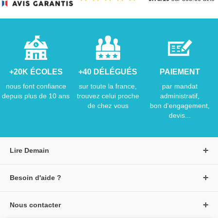
+20K ÉCOLES
+40 DÉLÉGUÉS
PAIEMENT
nous font confiance
sur toute la france,
par mandat
depuis plus de 10 ans
trouvez celui proche
administratif,
de chez vous
bon d'engagement,
devis...
Lire Demain
A propos de Lire Demain
Besoin d'aide ?
Nous rejoindre
Page d'aide / F.A.Q
Groupe Auzou
Nous contacter
Suivre une commande
S'identifier