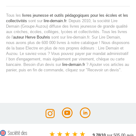
Tous les
livres jeunesse et outils pédagogiques pour les écoles et les
collectivités
sont sur
lire-demain.fr
.
Depuis 2010, la société Lire
Demain (Groupe Auzou) diffuse des livres jeunesse de grande qualité
aux crèches, écoles, collèges, lycées et collectivités.
Tous les livres
de l'
auteur Herve Bouhris
sont sur lire-demain.fr.
Sur Lire Demain,
nous avons plus de 600 000 livres à notre catalogue ! Nous disposons
de la base Electre en plus de nos propres éditeurs : Lire Demain et
Auzou.
Le saviez-vous ? Vous pouvez payer par mandat administratif
/ bon d'engagement, mais également par virement, chèque ou carte
bancaire.
Besoin d'un devis sur
lire-demain.fr
?
Ajouter vos articles au
panier, puis en fin de commande, cliquez sur "Recevoir un devis".
★
★
★
★
★
9.78/10
sur 505.00 avis