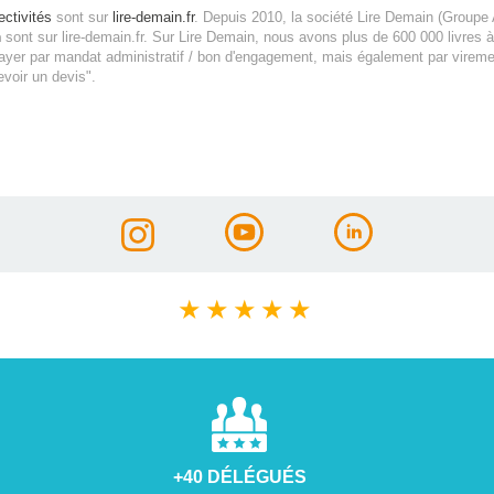
ectivités
sont sur
lire-demain.fr
.
Depuis 2010, la société Lire Demain (Groupe 
n
sont sur lire-demain.fr.
Sur Lire Demain, nous avons plus de 600 000 livres à
yer par mandat administratif / bon d'engagement, mais également par vireme
evoir un devis".
★
★
★
★
★
+40 DÉLÉGUÉS