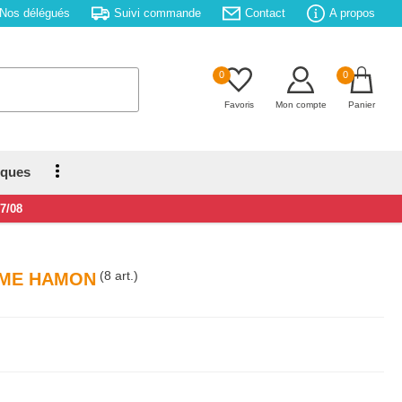
Nos délégués
Suivi commande
Contact
A propos
0
0
Favoris
Mon compte
Panier
iques
17/08
(8 art.)
OME HAMON