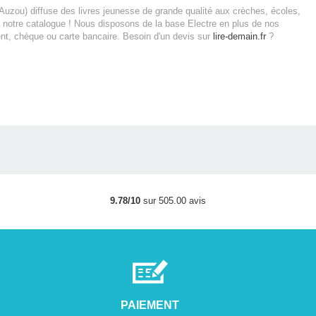
Auzou) diffuse des livres jeunesse de grande qualité aux crèches, écoles,
 notre catalogue ! Nous disposons de la base Electre en plus de nos
nt, chèque ou carte bancaire.
Besoin d'un devis sur
lire-demain.fr
?
9.78/10
sur 505.00 avis
PAIEMENT