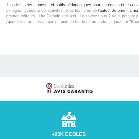
Tous les
livres jeunesse et outils pédagogiques pour les écoles et les coll
collèges, lycées et collectivités.
Tous les livres de l'
auteur Jerome Hamo
propres éditeurs : Lire Demain et Auzou.
Le saviez-vous ? Vous pouvez pa
Ajouter vos articles au panier, puis en fin de commande, cliquez sur "Rec
+20K ÉCOLES