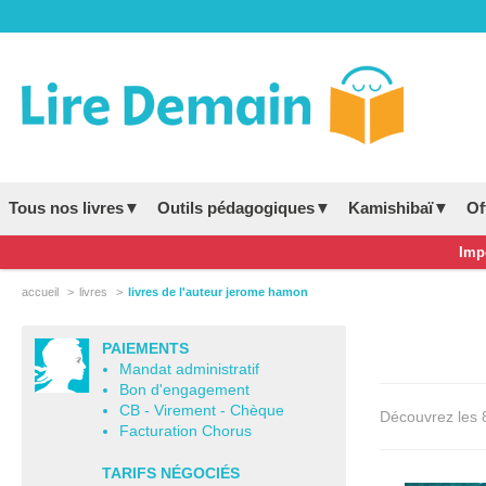
Tous nos livres▼
Outils pédagogiques▼
Kamishibaï▼
Of
Impo
accueil
livres
livres de l'auteur jerome hamon
PAIEMENTS
Mandat administratif
Bon d'engagement
CB - Virement - Chèque
Découvrez les 8 
Facturation Chorus
TARIFS NÉGOCIÉS