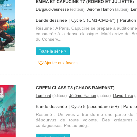
EMMA ET CAPUCINE T7 (ROMEO ET JULIETTE)
Dargaud-Jeunesse
(éditeur)
Jérôme Hamon
(auteur)
Le
Bande dessinée
Cycle 3 (CM1-CM2-6°)
Parution
Résumé : A Paris, Capucine se prépare à auditionner
consacrée à la danse classique. Maël arrive de Br
du Conserv...
Toute la série
Ajouter aux favoris
GREEN CLASS T3 (CHAOS RAMPANT)
Lombard
(éditeur)
Jérôme Hamon
(auteur)
David Tako
(a
Bande dessinée
Cycle 5 (secondaire & +)
Paruti
Résumé : Un virus a transforme une partie de l
dépourvus de toute volonté. Des créatures d
contagieuses. Pris au pièg...