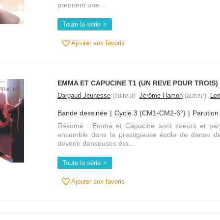
prennent une...
Toute la série
Ajouter aux favoris
EMMA ET CAPUCINE T1 (UN REVE POUR TROIS)
Dargaud-Jeunesse
(éditeur)
Jérôme Hamon
(auteur)
Le
Bande dessinée
Cycle 3 (CM1-CM2-6°)
Parution
Résumé : Emma et Capucine sont soeurs et part
ensemble dans la prestigieuse école de danse de
devenir danseuses éto...
Toute la série
Ajouter aux favoris