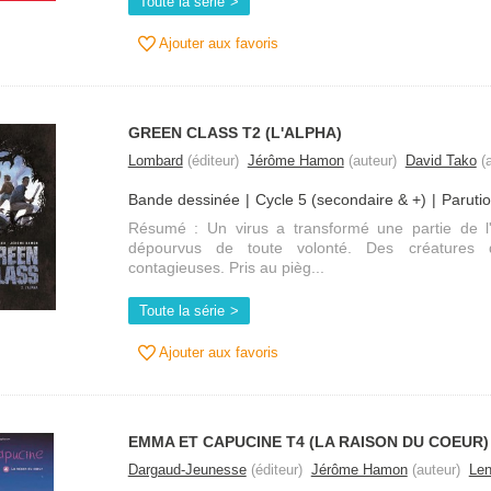
Toute la série
Ajouter aux favoris
GREEN CLASS T2 (L'ALPHA)
Lombard
(éditeur)
Jérôme Hamon
(auteur)
David Tako
(a
Bande dessinée
Cycle 5 (secondaire & +)
Paruti
Résumé : Un virus a transformé une partie de l
dépourvus de toute volonté. Des créatures d
contagieuses. Pris au pièg...
Toute la série
Ajouter aux favoris
EMMA ET CAPUCINE T4 (LA RAISON DU COEUR)
Dargaud-Jeunesse
(éditeur)
Jérôme Hamon
(auteur)
Le