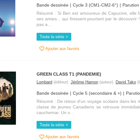
Bande dessinée
Cycle 3 (CM1-CM2-6°)
Parution
Résumé : Si Ben est amoureux de Capucine, elle fa
ses amies... qui finissent pourtant par le découvrir 
pas a...
Toute la série
Ajouter aux favoris
GREEN CLASS T1 (PANDEMIE)
Lombard
(éditeur)
Jérôme Hamon
(auteur)
David Tako
(i
Bande dessinée
Cycle 5 (secondaire & +)
Paruti
Résumé : De retour d'un voyage scolaire dans les 
classe de jeunes Canadiens se retrouve immédiat
cauchemar. Un v...
Toute la série
Ajouter aux favoris