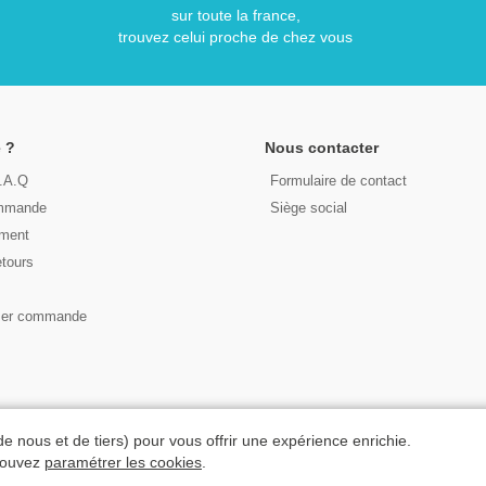
sur toute la france,
trouvez celui proche de chez vous
 ?
Nous contacter
F.A.Q
Formulaire de contact
ommande
Siège social
ement
etours
s
ser commande
© 2026 - LIRE DEMAIN
de nous et de tiers) pour vous offrir une expérience enrichie.
C.G.U
|
C.G.V
|
Plan du site
 pouvez
paramétrer les cookies
.