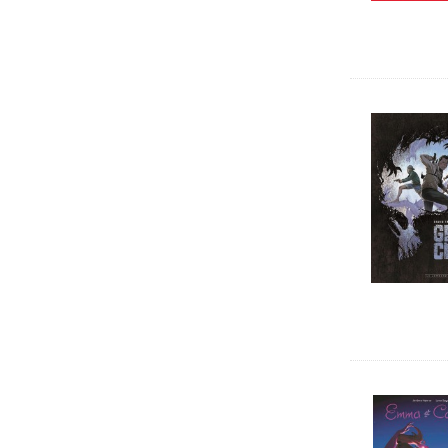
Collège
Lycée
kamishibaï
Pédagogique
Dictionnaires