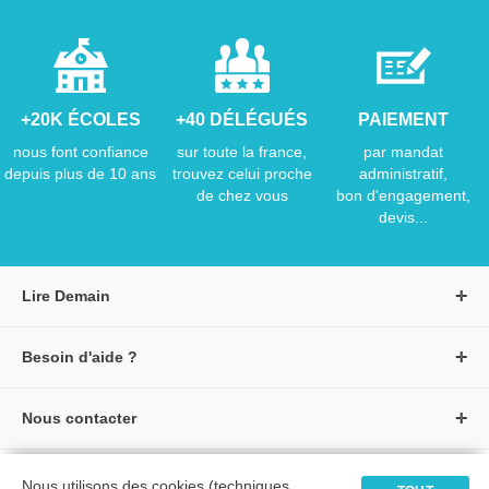
+20K ÉCOLES
+40 DÉLÉGUÉS
PAIEMENT
nous font confiance
sur toute la france,
par mandat
depuis plus de 10 ans
trouvez celui proche
administratif,
de chez vous
bon d'engagement,
devis...
Lire Demain
A propos de Lire Demain
Besoin d'aide ?
Nous rejoindre
Page d'aide / F.A.Q
Groupe Auzou
Nous contacter
Suivre une commande
S'identifier
Créer un compte
Formulaire de contact
Modes de paiement
Tous nos livres
★ Avis clients vérifiés
Nous utilisons des cookies (techniques,