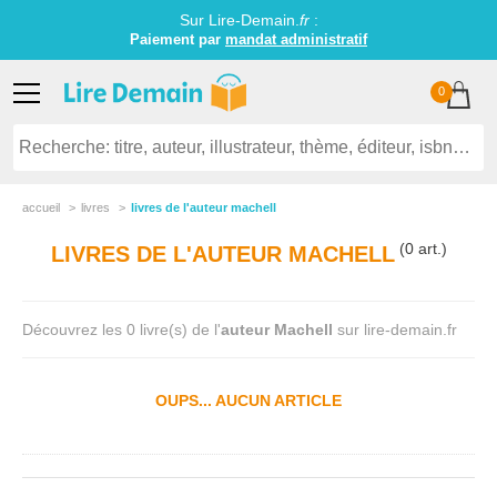
Sur Lire-Demain.
fr
:
Paiement par
mandat administratif
0
accueil
livres
livres de l'auteur machell
(0 art.)
LIVRES DE L'AUTEUR MACHELL
Découvrez les 0 livre(s) de l'
auteur Machell
sur lire-demain.fr
OUPS... AUCUN ARTICLE