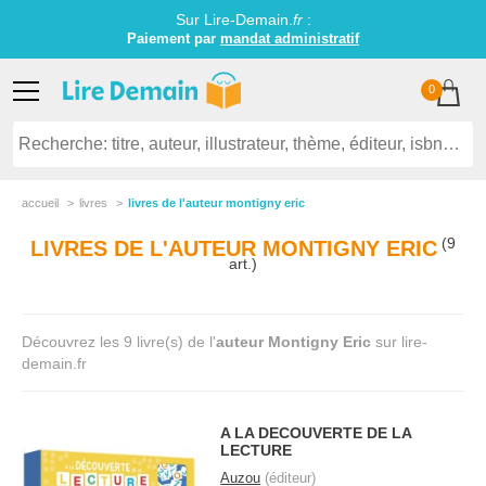
Sur Lire-Demain.
fr
:
Paiement par
mandat administratif
0
accueil
livres
livres de l'auteur montigny eric
(9
LIVRES DE L'AUTEUR MONTIGNY ERIC
art.)
Découvrez les 9 livre(s) de l'
auteur Montigny Eric
sur lire-
demain.fr
A LA DECOUVERTE DE LA
LECTURE
Auzou
(éditeur)