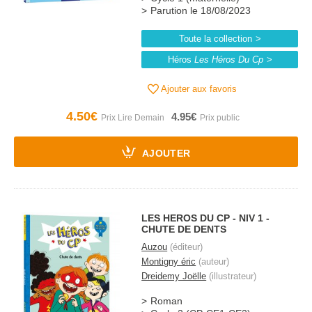
Parution le 18/08/2023
Toute la collection
Héros
Les Héros Du Cp
Ajouter aux favoris
4.50€
4.95€
AJOUTER
LES HEROS DU CP - NIV 1 -
CHUTE DE DENTS
Auzou
(éditeur)
Montigny éric
(auteur)
Dreidemy Joëlle
(illustrateur)
Roman