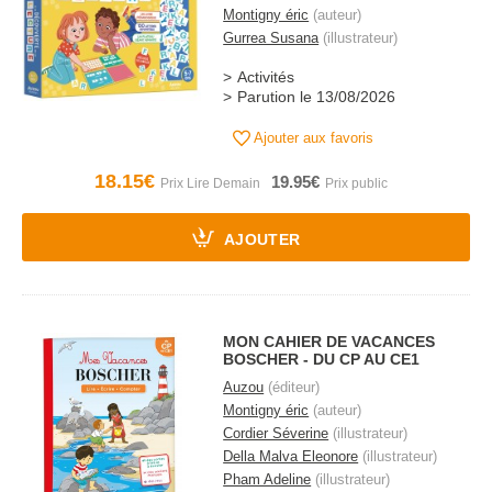
Montigny éric
(auteur)
Gurrea Susana
(illustrateur)
Activités
Parution le 13/08/2026
Ajouter aux favoris
18.15€
19.95€
AJOUTER
MON CAHIER DE VACANCES
BOSCHER - DU CP AU CE1
Auzou
(éditeur)
Montigny éric
(auteur)
Cordier Séverine
(illustrateur)
Della Malva Eleonore
(illustrateur)
Pham Adeline
(illustrateur)