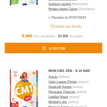
Audouin Laurent
(illustrateur)
Hinder-chiette Carine
(illustrateur)
Parution le 07/07/2023
Ajouter aux favoris
9.96€
10.95€
AJOUTER
MON CM1 ZEN - 9-10 ANS
Auzou
(éditeur)
Gelin Lepage Florian
(auteur)
Giudicelli Aurelia
(auteur)
Hocquaux François
(auteur)
Letellier Maud
(auteur)
Montigny éric
(auteur)
Denisse Fanny
(illustrateur)