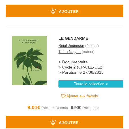
AJOUTER
LE GENDARME
Seuil Jeunesse
(éditeur)
Tatsu Nagata
(auteur)
Documentaire
Cycle 2 (CP-CE1-CE2)
Parution le 27/08/2015
Toute la collection
Ajouter aux favoris
9.01€
9.90€
AJOUTER