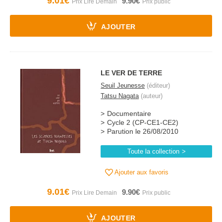
9.01€
9.90€
AJOUTER
LE VER DE TERRE
Seuil Jeunesse
(éditeur)
Tatsu Nagata
(auteur)
Documentaire
Cycle 2 (CP-CE1-CE2)
Parution le 26/08/2010
Toute la collection
Ajouter aux favoris
9.01€
9.90€
AJOUTER