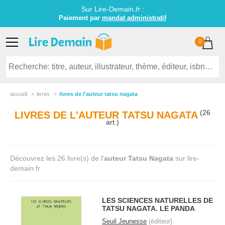
Sur Lire-Demain.
fr
:
Paiement par
mandat administratif
0
accueil
livres
livres de l'auteur tatsu nagata
(26
LIVRES DE L'AUTEUR TATSU NAGATA
art.)
Découvrez les 26 livre(s) de l'
auteur Tatsu Nagata
sur lire-
demain.fr
LES SCIENCES NATURELLES DE
TATSU NAGATA. LE PANDA
Seuil Jeunesse
(éditeur)