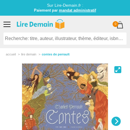
Sur Lire-Demain.
fr
:
Paiement par
mandat administratif
0
accueil
lire demain
contes de perrault