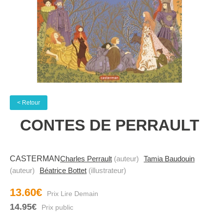
< Retour
CONTES DE PERRAULT
CASTERMAN
Charles Perrault
(auteur)
Tamia Baudouin
(auteur)
Béatrice Bottet
(illustrateur)
13.60€
14.95€