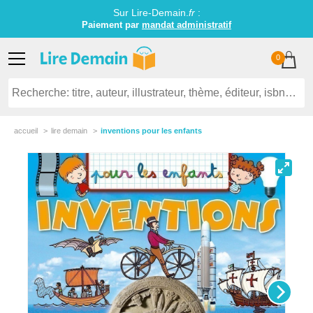
Sur Lire-Demain.
fr
:
Paiement par
mandat administratif
0
accueil
lire demain
inventions pour les enfants