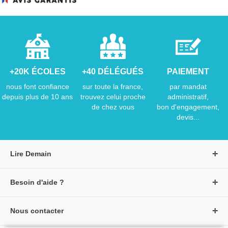
+20K ÉCOLES
+40 DÉLÉGUÉS
PAIEMENT
nous font confiance
sur toute la france,
par mandat
depuis plus de 10 ans
trouvez celui proche
administratif,
de chez vous
bon d'engagement,
devis...
Lire Demain
A propos de Lire Demain
Besoin d'aide ?
Nous rejoindre
Page d'aide / F.A.Q
Groupe Auzou
Nous contacter
Suivre une commande
S'identifier
Créer un compte