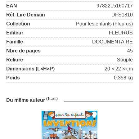
EAN
9782215160717
Réf. Lire Demain
DFS1810
Collection
Pour les enfants (Fleurus)
Editeur
FLEURUS
Famille
DOCUMENTAIRE
Nbre de pages
45
Reliure
Souple
Dimensions (L×H×P)
20 × 22 × cm
Poids
0.358 kg
(1 art.)
Du même auteur