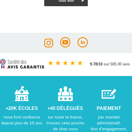
★
★
★
★
★
9.78/10
sur 505.00 avis
+20K ÉCOLES
+40 DÉLÉGUÉS
PAIEMENT
nous font confiance
sur toute la france,
par mandat
depuis plus de 10 ans
trouvez celui proche
administratif,
de chez vous
bon d'engagement,