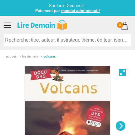
Sur Lire-Demain.
fr
:
Paiement par
mandat administratif
0
accueil
lire demain
volcans