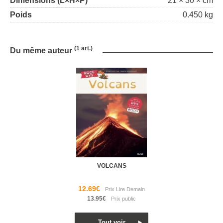
Dimensions (L×H×P)
21 × 30 × cm
Poids
0.450 kg
(1 art.)
Du même auteur
VOLCANS
12.69€
13.95€