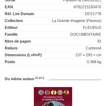
Sortie
Parution le 09/05/2025
EAN
9782215193470
Réf. Lire Demain
DFS1778
Collection
La Grande Imagerie (Fleurus)
Editeur
FLEURUS
Famille
DOCUMENTAIRE
Nbre de pages
32
Reliure
Cartonné
Dimensions (L×H×P)
237 × 295 × cm
Poids
0.388 kg
(2 art.)
Du même auteur