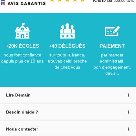
9.78/10
sur 505.00 avis
+20K ÉCOLES
+40 DÉLÉGUÉS
PAIEMENT
nous font confiance
sur toute la france,
par mandat
depuis plus de 10 ans
trouvez celui proche
administratif,
de chez vous
bon d'engagement,
devis...
Lire Demain
A propos de Lire Demain
Besoin d'aide ?
Nous rejoindre
Page d'aide / F.A.Q
Groupe Auzou
Nous contacter
Suivre une commande
S'identifier