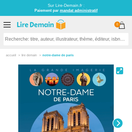
Sur Lire-Demain.
fr
:
Paiement par
mandat administratif
0
accueil
lire demain
notre-dame de paris