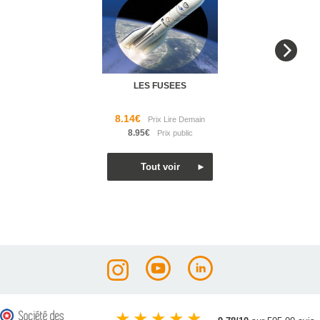
LES FUSEES
8.14€
8.95€
★
★
★
★
★