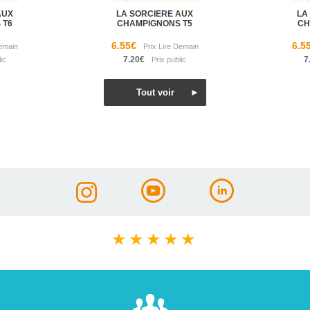
AUX
LA SORCIERE AUX
LA
 T6
CHAMPIGNONS T5
CH
6.55€
6.5
7.20€
7
★
★
★
★
★