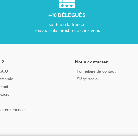
+40 DÉLÉGUÉS
sur toute la france,
trouvez celui proche de chez vous
 ?
Nous contacter
F.A.Q
Formulaire de contact
ommande
Siège social
ement
etours
s
ser commande