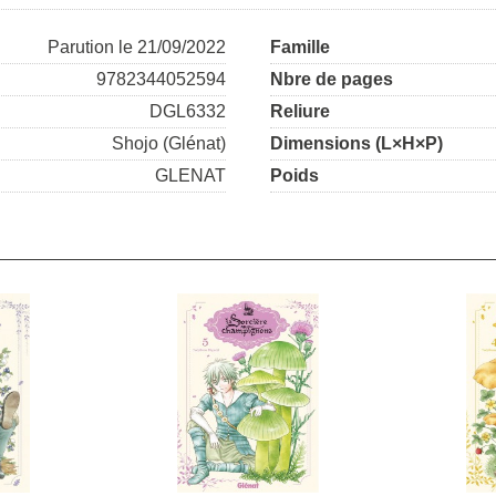
Parution le 21/09/2022
Famille
9782344052594
Nbre de pages
DGL6332
Reliure
Shojo (Glénat)
Dimensions (L×H×P)
GLENAT
Poids