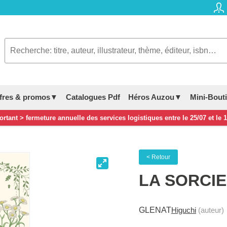
fres & promos▼
Catalogues Pdf
Héros Auzou▼
Mini-Bout
rtant > fermeture annuelle des services logistiques entre le 25/07 et le 
< Retour
LA SORCI
GLENAT
Higuchi
(auteur)