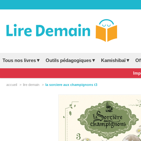
Tous nos livres▼
Outils pédagogiques▼
Kamishibaï▼
Of
Impo
accueil
lire demain
la sorciere aux champignons t3