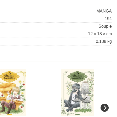
MANGA
194
Souple
12 × 18 × cm
0.138 kg