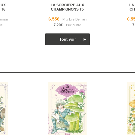
AUX
LA SORCIERE AUX
LA
 T6
CHAMPIGNONS T5
CH
6.55€
6.5
7.20€
7