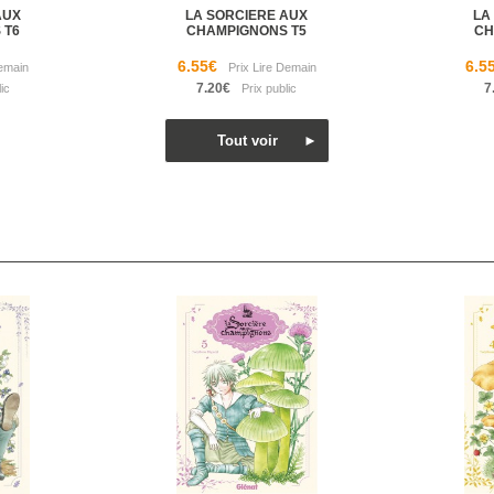
AUX
LA SORCIERE AUX
LA
 T6
CHAMPIGNONS T5
CH
6.55€
6.5
7.20€
7