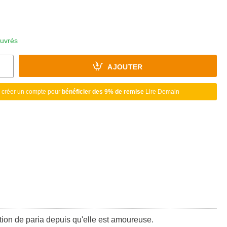
ouvrés
AJOUTER
 créer un compte pour
bénéficier des 9% de remise
Lire Demain
ion de paria depuis qu'elle est amoureuse.