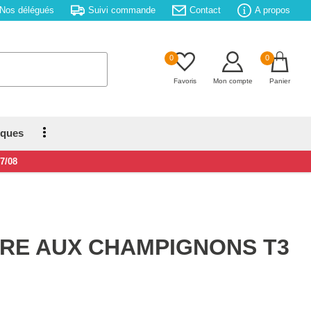
Nos délégués
Suivi commande
Contact
A propos
0
0
Favoris
Mon compte
Panier
iques
17/08
ERE AUX CHAMPIGNONS T3