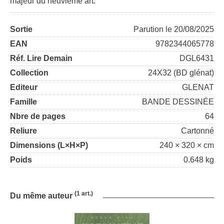
majeur du neuvième art.
Sortie
Parution le 20/08/2025
EAN
9782344065778
Réf. Lire Demain
DGL6431
Collection
24X32 (BD glénat)
Editeur
GLENAT
Famille
BANDE DESSINÉE
Nbre de pages
64
Reliure
Cartonné
Dimensions (L×H×P)
240 × 320 × cm
Poids
0.648 kg
(1 art.)
Du même auteur