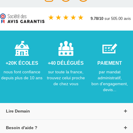
★
★
★
★
★
9.78/10
sur 505.00 avis
+20K ÉCOLES
+40 DÉLÉGUÉS
PAIEMENT
nous font confiance
sur toute la france,
par mandat
depuis plus de 10 ans
trouvez celui proche
administratif,
de chez vous
bon d'engagement,
devis...
Lire Demain
A propos de Lire Demain
Besoin d'aide ?
Nous rejoindre