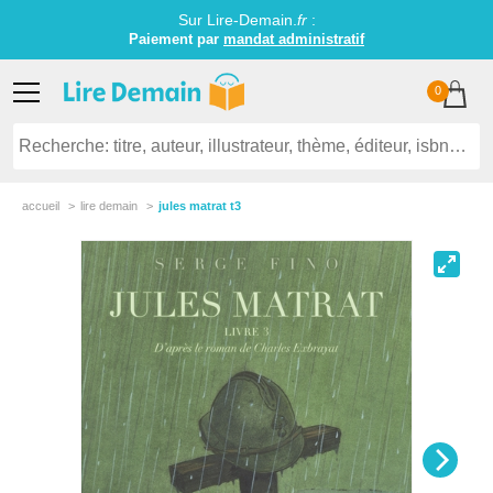
Sur Lire-Demain.
fr
:
Paiement par
mandat administratif
0
accueil
lire demain
jules matrat t3