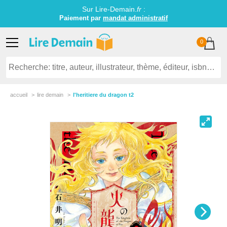
Sur Lire-Demain.
fr
:
Paiement par
mandat administratif
0
accueil
lire demain
l'heritiere du dragon t2