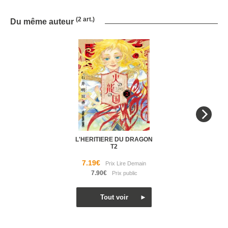
(2 art.)
Du même auteur
L'HERITIERE DU DRAGON
T2
7.19€
7.90€