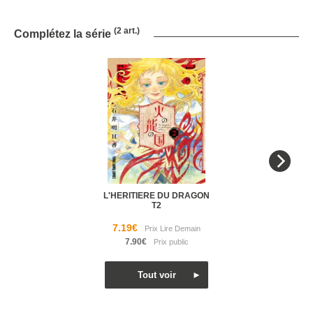
(2 art.)
Complétez la série
L'HERITIERE DU DRAGON
T2
7.19€
7.90€