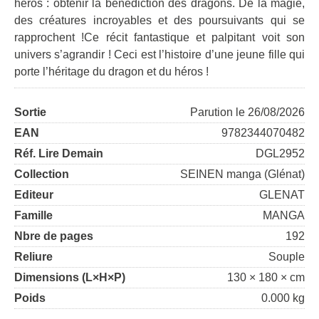
héros : obtenir la bénédiction des dragons. De la magie,
des créatures incroyables et des poursuivants qui se
rapprochent !Ce récit fantastique et palpitant voit son
univers s’agrandir ! Ceci est l’histoire d’une jeune fille qui
porte l’héritage du dragon et du héros !
Sortie
Parution le 26/08/2026
EAN
9782344070482
Réf. Lire Demain
DGL2952
Collection
SEINEN manga (Glénat)
Editeur
GLENAT
Famille
MANGA
Nbre de pages
192
Reliure
Souple
Dimensions (L×H×P)
130 × 180 × cm
Poids
0.000 kg