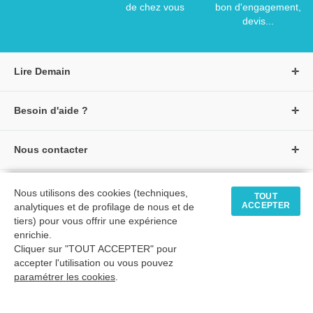
de chez vous
bon d'engagement,
devis...
Lire Demain
A propos de Lire Demain
Besoin d'aide ?
Nous rejoindre
Page d'aide / F.A.Q
Groupe Auzou
Nous contacter
Suivre une commande
S'identifier
Créer un compte
Formulaire de contact
Modes de paiement
Tous nos livres
★ Avis clients vérifiés
Nous utilisons des cookies (techniques,
Siège social
TOUT
Livraisons et retours
ACCEPTER
analytiques et de profilage de nous et de
Livres petite enfance
Tarifs négociés
tiers) pour vous offrir une expérience
enrichie.
Livres maternelle
Comment passer commande
Cliquer sur "TOUT ACCEPTER" pour
© 2026 - LIRE DEMAIN
Livres élémentaire
Mon compte
accepter l'utilisation ou vous pouvez
C.G.U
|
C.G.V
|
Plan du site
paramétrer les cookies
Livres collège
.
Livres lycée
TimeToExec : 0.62 s.