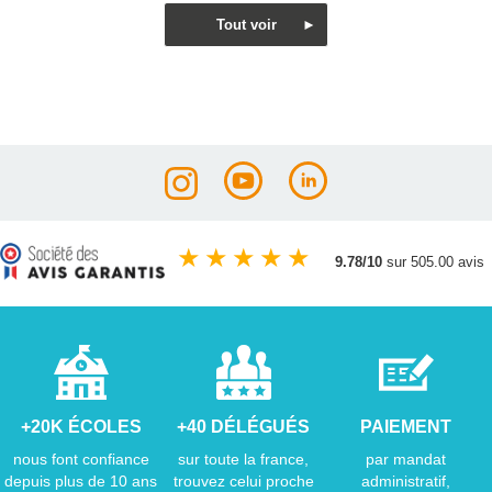
★
★
★
★
★
9.78/10
sur 505.00 avis
+20K ÉCOLES
+40 DÉLÉGUÉS
PAIEMENT
nous font confiance
sur toute la france,
par mandat
depuis plus de 10 ans
trouvez celui proche
administratif,