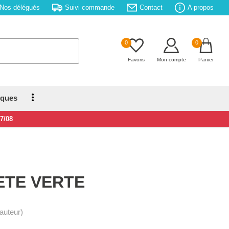
Nos délégués
Suivi commande
Contact
A propos
0
0
Favoris
Mon compte
Panier
iques
17/08
ETE VERTE
auteur)