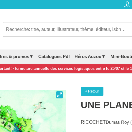
fres & promos▼
Catalogues Pdf
Héros Auzou▼
Mini-Bout
rtant > fermeture annuelle des services logistiques entre le 25/07 et le 
< Retour
UNE PLAN
RICOCHET
Dumas Roy
(