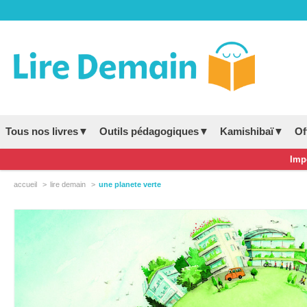
Tous nos livres▼
Outils pédagogiques▼
Kamishibaï▼
Of
Impo
accueil
lire demain
une planete verte