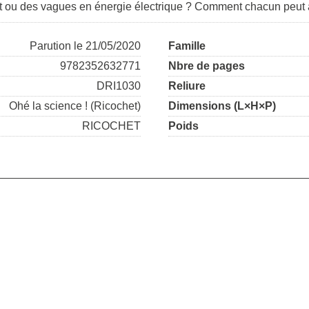
nt ou des vagues en énergie électrique ? Comment chacun peut ai
Parution le 21/05/2020
Famille
9782352632771
Nbre de pages
DRI1030
Reliure
Ohé la science ! (Ricochet)
Dimensions (L×H×P)
RICOCHET
Poids