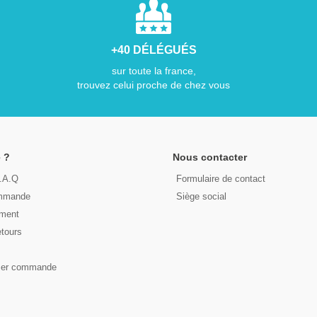
+40 DÉLÉGUÉS
sur toute la france,
trouvez celui proche de chez vous
 ?
Nous contacter
F.A.Q
Formulaire de contact
ommande
Siège social
ement
etours
s
ser commande