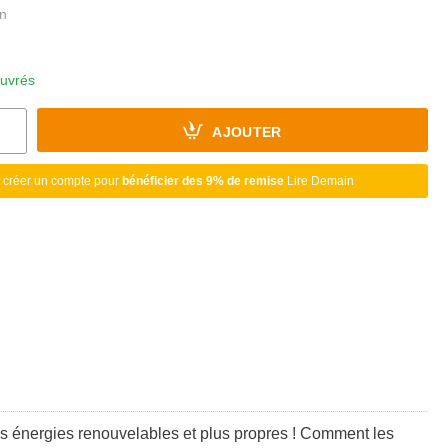
ouvrés
AJOUTER
 créer un compte pour
bénéficier des 9% de remise
Lire Demain
 les énergies renouvelables et plus propres ! Comment les