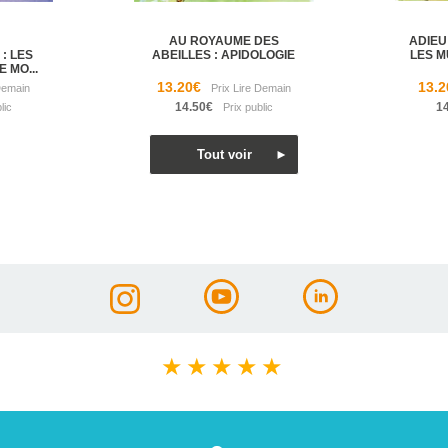
AU ROYAUME DES
ADIEU 
: LES
ABEILLES : APIDOLOGIE
LES M
 MO...
13.20€
13.2
14.50€
1
★
★
★
★
★