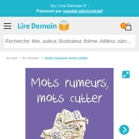
Sur Lire-Demain.
fr
:
Paiement par
mandat administratif
0
accueil
lire demain
mots rumeurs mots cutter