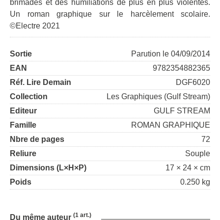
brimades et des humiliations de plus en plus violentes.
Un roman graphique sur le harcèlement scolaire.
©Electre 2021
Sortie
Parution le 04/09/2014
EAN
9782354882365
Réf. Lire Demain
DGF6020
Collection
Les Graphiques (Gulf Stream)
Editeur
GULF STREAM
Famille
ROMAN GRAPHIQUE
Nbre de pages
72
Reliure
Souple
Dimensions (L×H×P)
17 × 24 × cm
Poids
0.250 kg
(1 art.)
Du même auteur