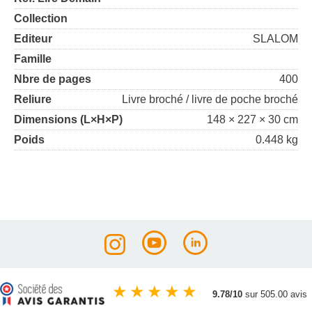
Collection
Editeur
SLALOM
Famille
Nbre de pages
400
Reliure
Livre broché / livre de poche broché
Dimensions (L×H×P)
148 × 227 × 30 cm
Poids
0.448 kg
★
★
★
★
★
9.78/10
sur 505.00 avis