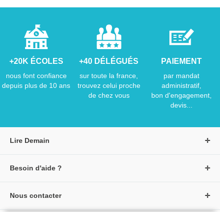
+20K ÉCOLES
+40 DÉLÉGUÉS
PAIEMENT
nous font confiance
sur toute la france,
par mandat
depuis plus de 10 ans
trouvez celui proche
administratif,
de chez vous
bon d'engagement,
devis...
Lire Demain
A propos de Lire Demain
Besoin d'aide ?
Nous rejoindre
Page d'aide / F.A.Q
Groupe Auzou
Nous contacter
Suivre une commande
S'identifier
Créer un compte
Formulaire de contact
Modes de paiement