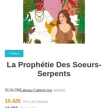
< Retour
La Prophétie Des Soeurs-
Serpents
SLALOM
Labeau-Caberia Isis
(auteur)
15.42€
16.95€