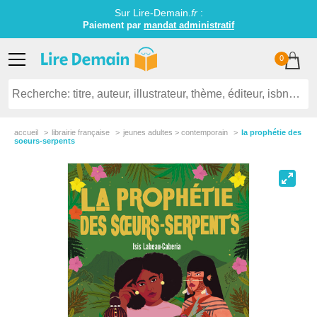
Sur Lire-Demain.
fr
:
Paiement par
mandat administratif
0
accueil
librairie française
jeunes adultes > contemporain
la prophétie des
soeurs-serpents