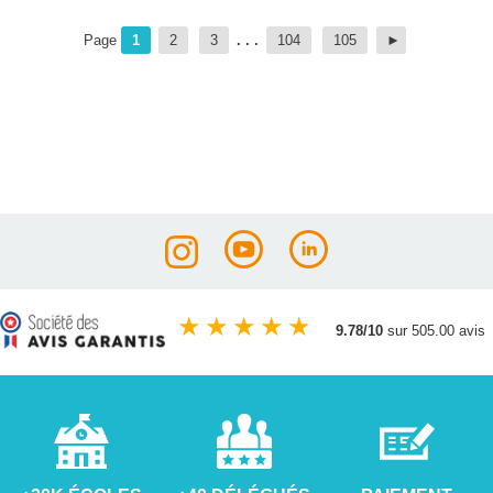
Page
1
2
3
. . .
104
105
★
★
★
★
★
9.78/10
sur 505.00 avis