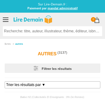
Sur Lire-Demain.
fr
:
Littérature jeunesse établissements scolaires
0
livres
autres
(3137)
AUTRES
Filtrer les résultats
Balise H2 (collectivités Et Enseignants : 9% De Remise).