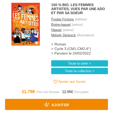
100 % BIO. LES FEMMES
ARTISTES, VUES PAR UNE ADO
ET PAR SA SOEUR
Poulpe Fictions
(éditeur)
Brière-haquet
(auteur)
Haquet
(auteur)
Mélody Denturck
(illustrateur)
Roman
Cycle 3 (CM1-CM2-6°)
Parution le 24/02/2022
Toute la série
Toute la collection
Ajouter aux favoris
11.78€
12.95€
AJOUTER