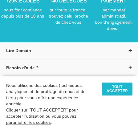
+20K ÉCOLES
+40 DÉLÉGUÉS
PAIEMENT
nous font confiance
sur toute la france,
par mandat
depuis plus de 10 ans
trouvez celui proche
administratif,
de chez vous
bon d'engagement,
devis...
Lire Demain
A propos de Lire Demain
Besoin d'aide ?
Nous rejoindre
Page d'aide / F.A.Q
Groupe Auzou
Nous contacter
Nous utilisons des cookies (techniques,
TOUT
Suivre une commande
S'identifier
ACCEPTER
analytiques et de profilage de nous et de
Créer un compte
Formulaire de contact
Modes de paiement
tiers) pour vous offrir une expérience
Tous nos livres
★ Avis clients vérifiés
enrichie.
Siège social
Livraisons et retours
Cliquer sur "TOUT ACCEPTER" pour
Livres petite enfance
Tarifs négociés
accepter l'utilisation ou vous pouvez
paramétrer les cookies
.
Livres maternelle
Comment passer commande
© 2026 - LIRE DEMAIN
Livres élémentaire
Mon compte
C.G.U
|
C.G.V
|
Plan du site