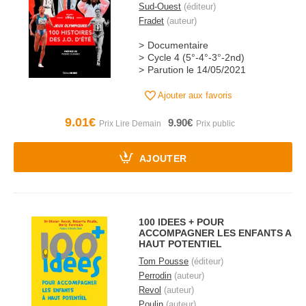
Sud-Ouest
(éditeur)
Fradet
(auteur)
Documentaire
Cycle 4 (5°-4°-3°-2nd)
Parution le 14/05/2021
Ajouter aux favoris
9.01€
9.90€
AJOUTER
100 IDEES + POUR
ACCOMPAGNER LES ENFANTS A
HAUT POTENTIEL
Tom Pousse
(éditeur)
Perrodin
(auteur)
Revol
(auteur)
Poulin
(auteur)