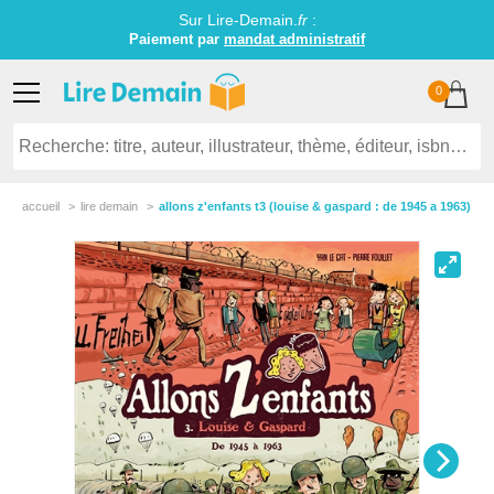
Sur Lire-Demain.
fr
:
Paiement par
mandat administratif
0
accueil
lire demain
allons z'enfants t3 (louise & gaspard : de 1945 a 1963)