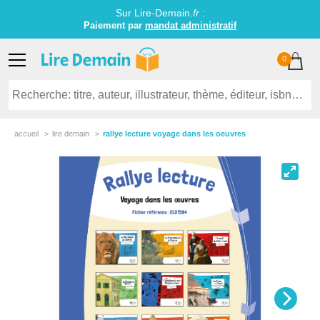
Sur Lire-Demain.
fr
:
Paiement par
mandat administratif
0
accueil
lire demain
rallye lecture voyage dans les oeuvres