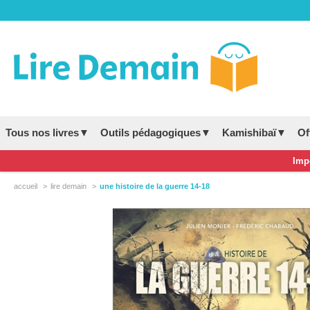
Tous nos livres▼
Outils pédagogiques▼
Kamishibaï▼
Of
Impo
accueil
lire demain
une histoire de la guerre 14-18