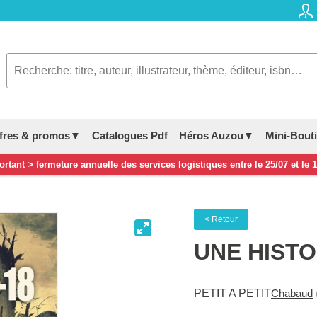
fres & promos▼
Catalogues Pdf
Héros Auzou▼
Mini-Bout
rtant > fermeture annuelle des services logistiques entre le 25/07 et le 
< Retour
UNE HISTO
PETIT A PETIT
Chabaud