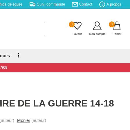
Nos délégués
Suivi commande
Contact
A propos
0
0
Favoris
Mon compte
Panier
iques
17/08
IRE DE LA GUERRE 14-18
(auteur)
Monier
(auteur)