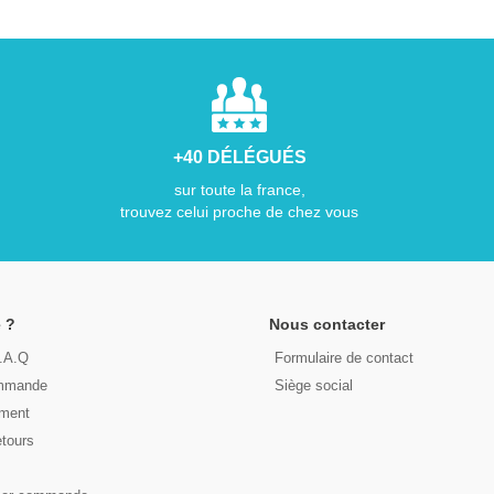
+40 DÉLÉGUÉS
sur toute la france,
trouvez celui proche de chez vous
 ?
Nous contacter
F.A.Q
Formulaire de contact
ommande
Siège social
ement
etours
s