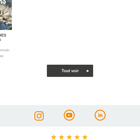
DES
S
★
★
★
★
★