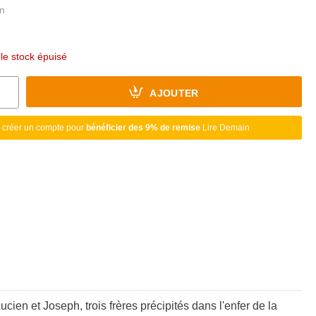
ble stock épuisé
AJOUTER
 créer un compte pour
bénéficier des 9% de remise
Lire Demain
en et Joseph, trois frères précipités dans l'enfer de la