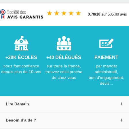
★
★
★
★
★
9.78/10
sur 505.00 avis
+20K ÉCOLES
+40 DÉLÉGUÉS
PAIEMENT
nous font confiance
sur toute la france,
par mandat
depuis plus de 10 ans
trouvez celui proche
administratif,
de chez vous
bon d'engagement,
devis...
Lire Demain
A propos de Lire Demain
Besoin d'aide ?
Nous rejoindre