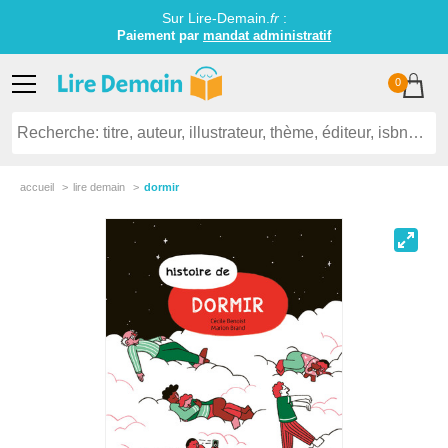
Sur Lire-Demain.
fr
:
Paiement par
mandat administratif
0
accueil
lire demain
dormir