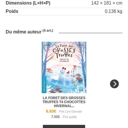
Dimensions (L×H×P)
142 × 181 × cm
Poids
0.136 kg
(4 art.)
Du même auteur
LA FORET DES GROSSES
TRUFFES T4 CHOCOTTES
HIVERNAL...
6.83€
7.50€