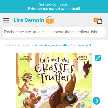
Sur Lire-Demain.
fr
:
Paiement par
mandat administratif
0
accueil
lire demain
la foret des grosses truffes t3 un ami au poil