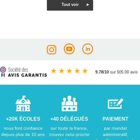
★
★
★
★
★
9.78/10
sur 505.00 avis
+20K ÉCOLES
+40 DÉLÉGUÉS
PAIEMENT
nous font confiance
sur toute la france,
par mandat
depuis plus de 10 ans
trouvez celui proche
administratif,