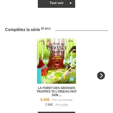
(5 art.)
Complétez la série
LA FORET DES GROSSES
TRUFFES T5 L'OISEAU FAIT
SON ...
6.83€
7.50€