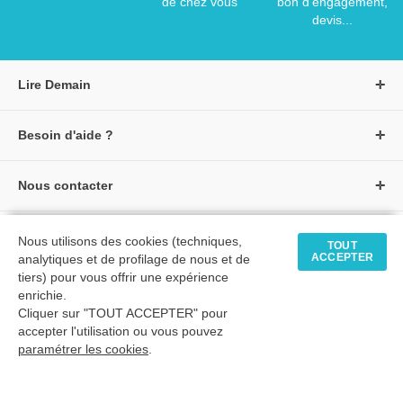
de chez vous
bon d'engagement,
devis...
Lire Demain
A propos de Lire Demain
Besoin d'aide ?
Nous rejoindre
Page d'aide / F.A.Q
Groupe Auzou
Nous contacter
Suivre une commande
S'identifier
Créer un compte
Formulaire de contact
Modes de paiement
Tous nos livres
★ Avis clients vérifiés
Nous utilisons des cookies (techniques,
Siège social
TOUT
Livraisons et retours
ACCEPTER
analytiques et de profilage de nous et de
Livres petite enfance
Tarifs négociés
tiers) pour vous offrir une expérience
enrichie.
Livres maternelle
Comment passer commande
Cliquer sur "TOUT ACCEPTER" pour
© 2026 - LIRE DEMAIN
Livres élémentaire
Mon compte
accepter l'utilisation ou vous pouvez
C.G.U
|
C.G.V
|
Plan du site
paramétrer les cookies
Livres collège
.
Livres lycée
TimeToExec : 0.47 s.