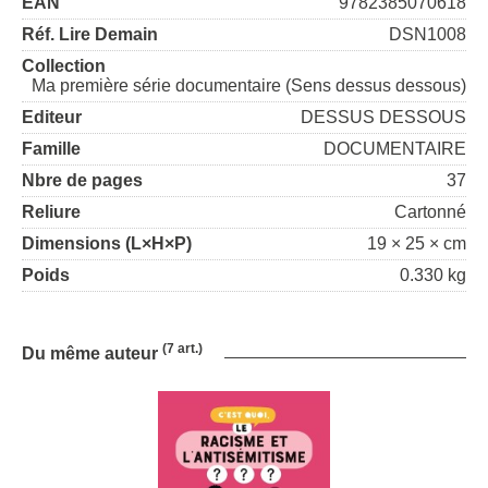
EAN
9782385070618
Réf. Lire Demain
DSN1008
Collection
Ma première série documentaire (Sens dessus dessous)
Editeur
DESSUS DESSOUS
Famille
DOCUMENTAIRE
Nbre de pages
37
Reliure
Cartonné
Dimensions (L×H×P)
19 × 25 × cm
Poids
0.330 kg
(7 art.)
Du même auteur