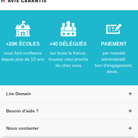
+20K ÉCOLES
+40 DÉLÉGUÉS
PAIEMENT
nous font confiance
sur toute la france,
par mandat
depuis plus de 10 ans
trouvez celui proche
administratif,
de chez vous
bon d'engagement,
devis...
Lire Demain
A propos de Lire Demain
Besoin d'aide ?
Nous rejoindre
Page d'aide / F.A.Q
Groupe Auzou
Nous contacter
Suivre une commande
S'identifier
Créer un compte