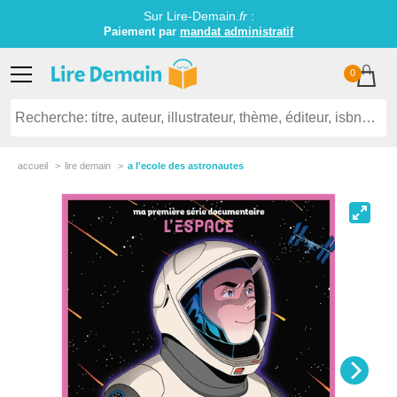
Sur Lire-Demain.
fr
:
Paiement par
mandat administratif
0
accueil
lire demain
a l'ecole des astronautes