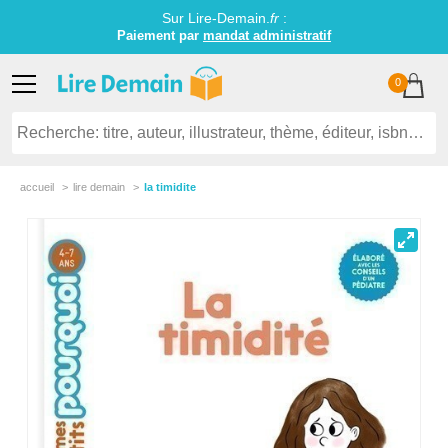
Sur Lire-Demain.
fr
:
Paiement par
mandat administratif
0
accueil
lire demain
la timidite