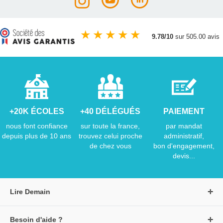
★
★
★
★
★
9.78/10
sur 505.00 avis
+20K ÉCOLES
+40 DÉLÉGUÉS
PAIEMENT
nous font confiance
sur toute la france,
par mandat
depuis plus de 10 ans
trouvez celui proche
administratif,
de chez vous
bon d'engagement,
devis...
Lire Demain
A propos de Lire Demain
Besoin d'aide ?