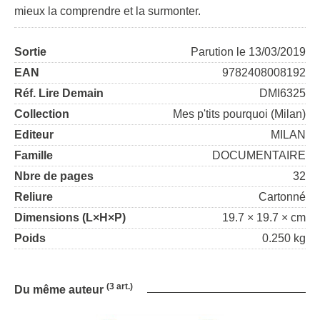
mieux la comprendre et la surmonter.
Sortie
Parution le 13/03/2019
EAN
9782408008192
Réf. Lire Demain
DMI6325
Collection
Mes p'tits pourquoi (Milan)
Editeur
MILAN
Famille
DOCUMENTAIRE
Nbre de pages
32
Reliure
Cartonné
Dimensions (L×H×P)
19.7 × 19.7 × cm
Poids
0.250 kg
(3 art.)
Du même auteur