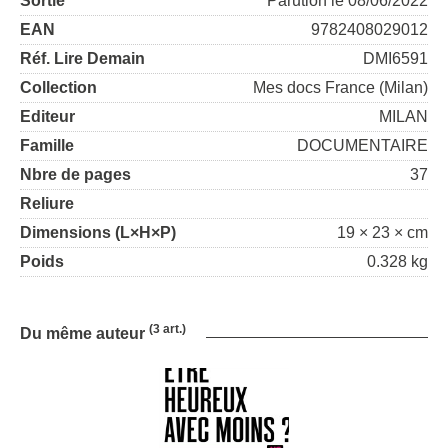
Sortie
Parution le 08/06/2022
EAN
9782408029012
Réf. Lire Demain
DMI6591
Collection
Mes docs France (Milan)
Editeur
MILAN
Famille
DOCUMENTAIRE
Nbre de pages
37
Reliure
Dimensions (L×H×P)
19 × 23 × cm
Poids
0.328 kg
(3 art.)
Du même auteur