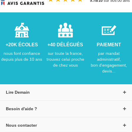
9.78/10
sur 505.00 avis
+20K ÉCOLES
+40 DÉLÉGUÉS
PAIEMENT
nous font confiance
sur toute la france,
par mandat
depuis plus de 10 ans
trouvez celui proche
administratif,
de chez vous
bon d'engagement,
devis...
Lire Demain
A propos de Lire Demain
Besoin d'aide ?
Nous rejoindre
Page d'aide / F.A.Q
Groupe Auzou
Nous contacter
Suivre une commande
S'identifier