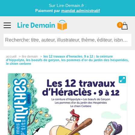
Sur Lire-Demain.
fr
:
Paiement par
mandat administratif
0
accueil
lire demain
les 12 travaux d'heracles. 9 a 12 : la ceinture
d'hippolyte, les boeufs de geryon, les pommes d'or du jardin des hesperides,
le chien cerbere