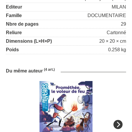
Editeur
MILAN
Famille
DOCUMENTAIRE
Nbre de pages
29
Reliure
Cartonné
Dimensions (L×H×P)
20 × 20 × cm
Poids
0.258 kg
(4 art.)
Du même auteur