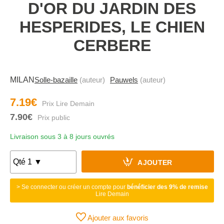
D'OR DU JARDIN DES
HESPERIDES, LE CHIEN
CERBERE
MILAN
Solle-bazaille
(auteur)
Pauwels
(auteur)
7.19€
7.90€
Livraison sous 3 à 8 jours ouvrés
AJOUTER
> Se connecter ou créer un compte pour
bénéficier des 9% de remise
Lire Demain
Ajouter aux favoris