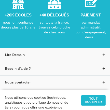
+20K ÉCOLES
+40 DÉLÉGUÉS
PAIEMENT
nous font confiance
sur toute la france,
par mandat
depuis plus de 10 ans
trouvez celui proche
administratif,
de chez vous
bon d'engagement,
devis...
Lire Demain
A propos de Lire Demain
Besoin d'aide ?
Nous rejoindre
Page d'aide / F.A.Q
Groupe Auzou
Nous contacter
Suivre une commande
S'identifier
Créer un compte
Formulaire de contact
Modes de paiement
Tous nos livres
★ Avis clients vérifiés
Nous utilisons des cookies (techniques,
Siège social
TOUT
Livraisons et retours
ACCEPTER
analytiques et de profilage de nous et de
Livres petite enfance
Tarifs négociés
tiers) pour vous offrir une expérience