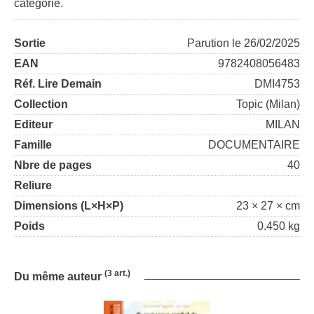
catégorie.
Sortie
Parution le 26/02/2025
EAN
9782408056483
Réf. Lire Demain
DMI4753
Collection
Topic (Milan)
Editeur
MILAN
Famille
DOCUMENTAIRE
Nbre de pages
40
Reliure
Dimensions (L×H×P)
23 × 27 × cm
Poids
0.450 kg
(3 art.)
Du même auteur