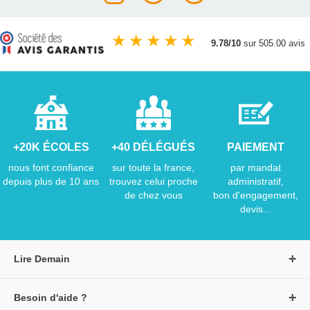
★
★
★
★
★
9.78/10
sur 505.00 avis
+20K ÉCOLES
+40 DÉLÉGUÉS
PAIEMENT
nous font confiance
sur toute la france,
par mandat
depuis plus de 10 ans
trouvez celui proche
administratif,
de chez vous
bon d'engagement,
devis...
Lire Demain
A propos de Lire Demain
Besoin d'aide ?
Nous rejoindre