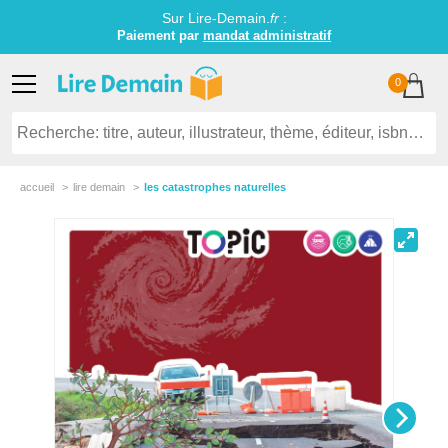
Sur Lire-Demain.
fr
:
Paiement par
mandat administratif
0
accueil
lire demain
les catastrophes naturelles