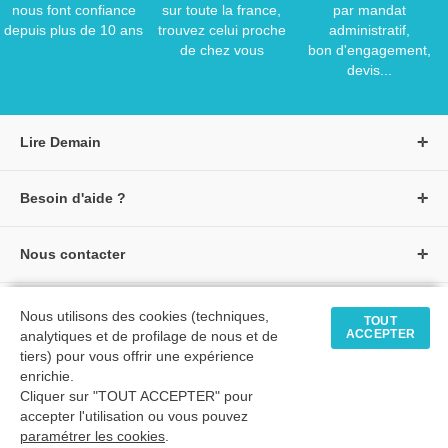
nous font confiance
sur toute la france,
par mandat
depuis plus de 10 ans
trouvez celui proche
administratif,
de chez vous
bon d'engagement,
devis...
Lire Demain
A propos de Lire Demain
Besoin d'aide ?
Nous rejoindre
Page d'aide / F.A.Q
Groupe Auzou
Nous contacter
Suivre une commande
S'identifier
Créer un compte
Formulaire de contact
Modes de paiement
Tous nos livres
★ Avis clients vérifiés
Nous utilisons des cookies (techniques,
Siège social
TOUT
Livraisons et retours
ACCEPTER
analytiques et de profilage de nous et de
Livres petite enfance
Tarifs négociés
tiers) pour vous offrir une expérience
enrichie.
Livres maternelle
Comment passer commande
Cliquer sur "TOUT ACCEPTER" pour
© 2026 - LIRE DEMAIN
Livres élémentaire
Mon compte
accepter l'utilisation ou vous pouvez
C.G.U
|
C.G.V
|
Plan du site
paramétrer les cookies
Livres collège
.