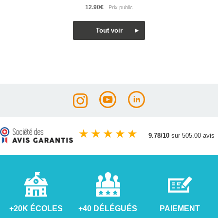
12.90€
★
★
★
★
★
9.78/10
sur 505.00 avis
+20K ÉCOLES
+40 DÉLÉGUÉS
PAIEMENT