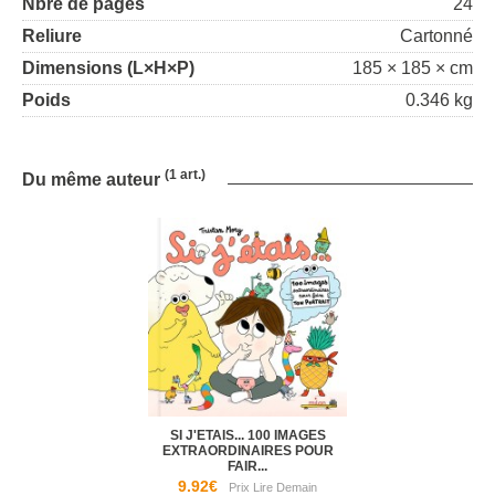
Nbre de pages
24
Reliure
Cartonné
Dimensions (L×H×P)
185 × 185 × cm
Poids
0.346 kg
(1 art.)
Du même auteur
SI J'ETAIS... 100 IMAGES
EXTRAORDINAIRES POUR
FAIR...
9.92€