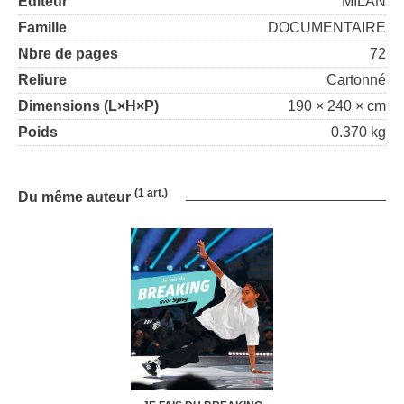
Editeur
MILAN
Famille
DOCUMENTAIRE
Nbre de pages
72
Reliure
Cartonné
Dimensions (L×H×P)
190 × 240 × cm
Poids
0.370 kg
(1 art.)
Du même auteur