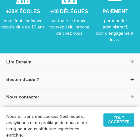
+20K ÉCOLES
+40 DÉLÉGUÉS
PAIEMENT
nous font confiance
sur toute la france,
par mandat
depuis plus de 10 ans
trouvez celui proche
administratif,
de chez vous
bon d'engagement,
devis...
Lire Demain
A propos de Lire Demain
Besoin d'aide ?
Nous rejoindre
Page d'aide / F.A.Q
Groupe Auzou
Nous contacter
Suivre une commande
S'identifier
Créer un compte
Formulaire de contact
Modes de paiement
Tous nos livres
★ Avis clients vérifiés
Nous utilisons des cookies (techniques,
Siège social
TOUT
Livraisons et retours
ACCEPTER
analytiques et de profilage de nous et de
Livres petite enfance
Tarifs négociés
tiers) pour vous offrir une expérience
enrichie.
Livres maternelle
Comment passer commande