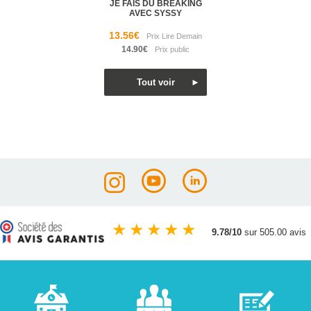
JE FAIS DU BREAKING
AVEC SYSSY
13.56€
14.90€
★
★
★
★
★
9.78/10
sur 505.00 avis