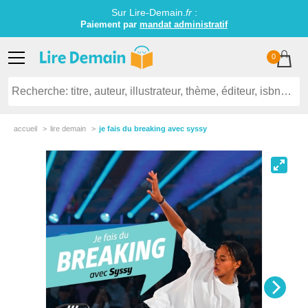
Sur Lire-Demain.
fr
:
Paiement par
mandat administratif
0
accueil
lire demain
je fais du breaking avec syssy