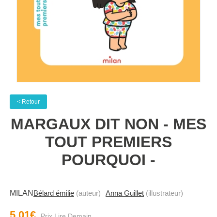
< Retour
MARGAUX DIT NON - MES
TOUT PREMIERS
POURQUOI -
MILAN
Bélard émilie
(auteur)
Anna Guillet
(illustrateur)
5.01€