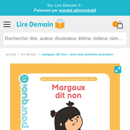
Sur Lire-Demain.
fr
:
Paiement par
mandat administratif
0
accueil
lire demain
margaux dit non - mes tout premiers pourquoi -