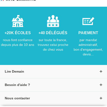
+20K ÉCOLES
+40 DÉLÉGUÉS
PAIEMENT
nous font confiance
sur toute la france,
par mandat
depuis plus de 10 ans
trouvez celui proche
administratif,
de chez vous
bon d'engagement,
devis...
Lire Demain
A propos de Lire Demain
Besoin d'aide ?
Nous rejoindre
Page d'aide / F.A.Q
Groupe Auzou
Nous contacter
Suivre une commande
S'identifier
Créer un compte
Formulaire de contact