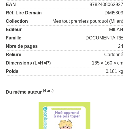
EAN
9782408062927
Réf. Lire Demain
DMI5303
Collection
Mes tout premiers pourquoi (Milan)
Editeur
MILAN
Famille
DOCUMENTAIRE
Nbre de pages
24
Reliure
Cartonné
Dimensions (L×H×P)
165 × 160 × cm
Poids
0.181 kg
(4 art.)
Du même auteur