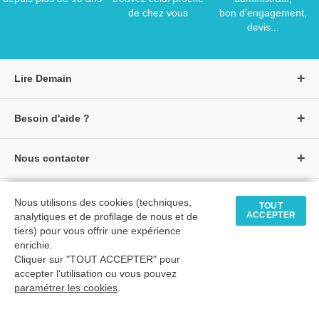
de chez vous
bon d'engagement,
devis...
Lire Demain
A propos de Lire Demain
Besoin d'aide ?
Nous rejoindre
Page d'aide / F.A.Q
Groupe Auzou
Nous contacter
Suivre une commande
S'identifier
Créer un compte
Formulaire de contact
Modes de paiement
Tous nos livres
★ Avis clients vérifiés
Nous utilisons des cookies (techniques,
Siège social
TOUT
Livraisons et retours
ACCEPTER
analytiques et de profilage de nous et de
Livres petite enfance
Tarifs négociés
tiers) pour vous offrir une expérience
enrichie.
Livres maternelle
Comment passer commande
Cliquer sur "TOUT ACCEPTER" pour
© 2026 - LIRE DEMAIN
Livres élémentaire
Mon compte
accepter l'utilisation ou vous pouvez
C.G.U
|
C.G.V
|
Plan du site
paramétrer les cookies
Livres collège
.
Livres lycée