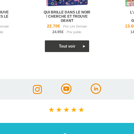
OUVE
QUI BRILLE DANS LE NOIR
L
RS LE
! CHERCHE ET TROUVE
GEANT
G
22.70€
13.6
24.95€
1
★
★
★
★
★