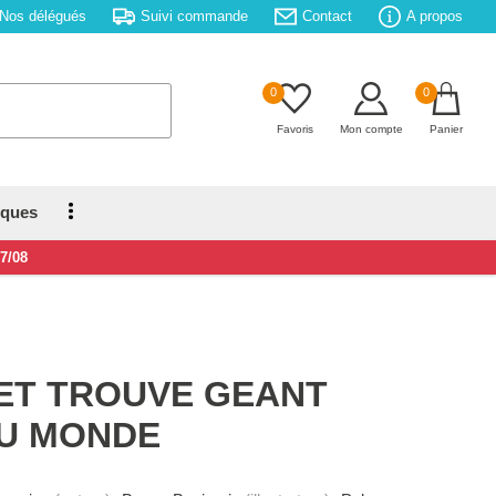
Nos délégués
Suivi commande
Contact
A propos
0
0
Favoris
Mon compte
Panier
iques
17/08
ET TROUVE GEANT
U MONDE