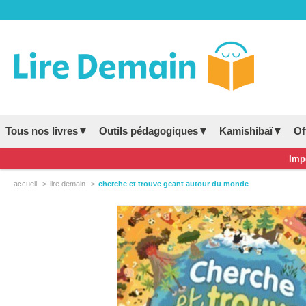
Tous nos livres▼
Outils pédagogiques▼
Kamishibaï▼
Of
Impo
accueil
lire demain
cherche et trouve geant autour du monde