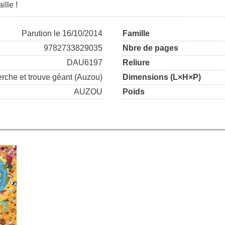
ille !
Parution le 16/10/2014
Famille
9782733829035
Nbre de pages
DAU6197
Reliure
rche et trouve géant (Auzou)
Dimensions (L×H×P)
AUZOU
Poids