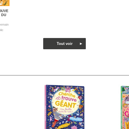
OUVE
 DU