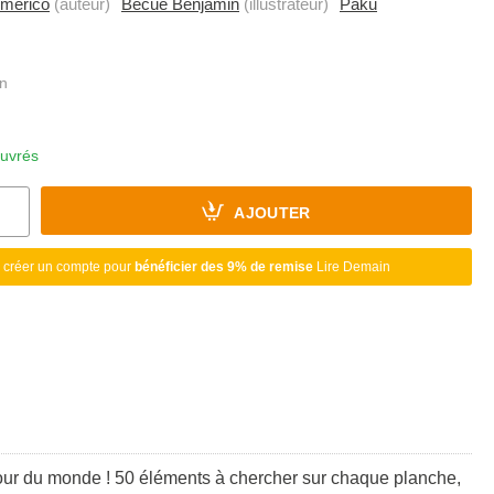
merico
(auteur)
Becue Benjamin
(illustrateur)
Paku
ouvrés
AJOUTER
 créer un compte pour
bénéficier des 9% de remise
Lire Demain
e tour du monde ! 50 éléments à chercher sur chaque planche,