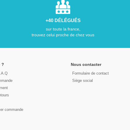
+40 DÉLÉGUÉS
sur toute la france,
trouvez celui proche de chez vous
 ?
Nous contacter
F.A.Q
Formulaire de contact
ommande
Siège social
ement
etours
s
ser commande