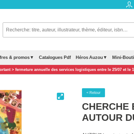
fres & promos▼
Catalogues Pdf
Héros Auzou▼
Mini-Bout
rtant > fermeture annuelle des services logistiques entre le 25/07 et le 
< Retour
CHERCHE 
AUTOUR D