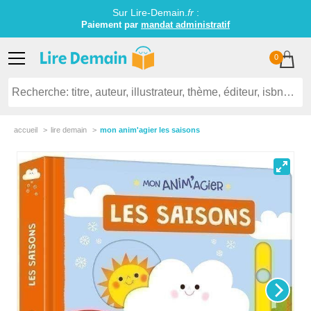
Sur Lire-Demain.
fr
:
Paiement par
mandat administratif
0
accueil
lire demain
mon anim'agier les saisons