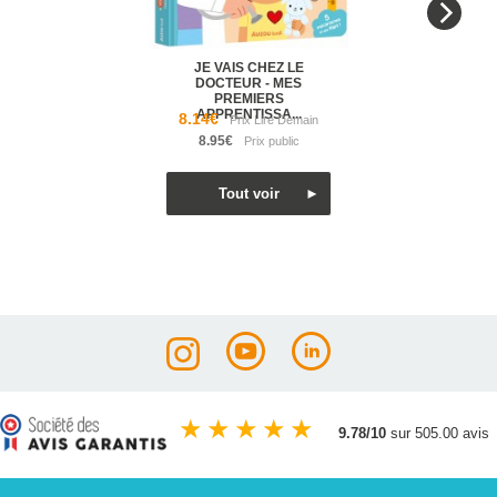
JE VAIS CHEZ LE
DOCTEUR - MES
PREMIERS
APPRENTISSA...
8.14€
8.95€
★
★
★
★
★
9.78/10
sur 505.00 avis