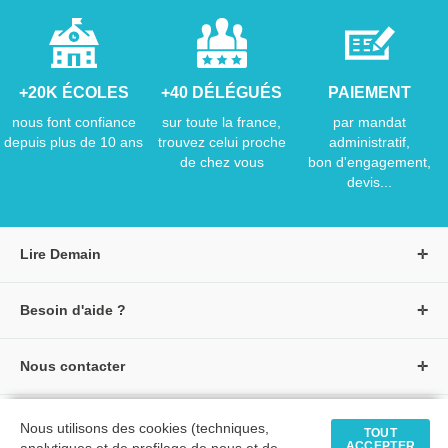
+20K ÉCOLES
+40 DÉLÉGUÉS
PAIEMENT
nous font confiance
sur toute la france,
par mandat
depuis plus de 10 ans
trouvez celui proche
administratif,
de chez vous
bon d'engagement,
devis...
Lire Demain
A propos de Lire Demain
Besoin d'aide ?
Nous rejoindre
Page d'aide / F.A.Q
Groupe Auzou
Nous contacter
Suivre une commande
S'identifier
Créer un compte
Formulaire de contact
Modes de paiement
Tous nos livres
★ Avis clients vérifiés
Nous utilisons des cookies (techniques,
Siège social
TOUT
Livraisons et retours
ACCEPTER