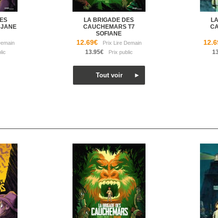
ES
LA BRIGADE DES
LA
 JANE
CAUCHEMARS T7
C
SOFIANE
12.69€
12.6
13.95€
1