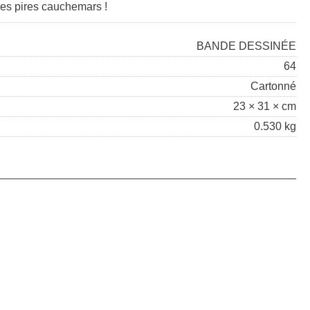
 ses pires cauchemars !
BANDE DESSINÉE
64
Cartonné
23 × 31 × cm
0.530 kg