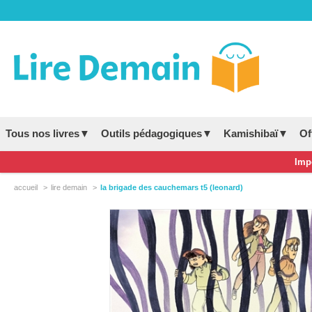
Tous nos livres▼
Outils pédagogiques▼
Kamishibaï▼
Of
Impo
accueil
lire demain
la brigade des cauchemars t5 (leonard)