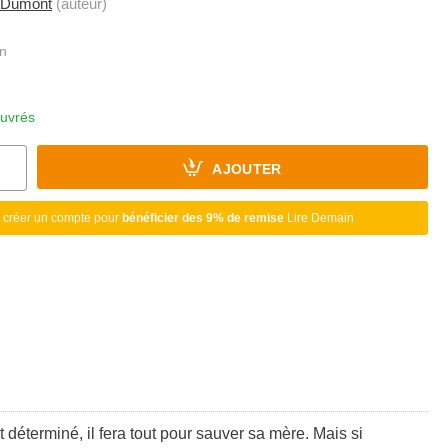
Dumont
(auteur)
ouvrés
AJOUTER
 créer un compte pour
bénéficier des 9% de remise
Lire Demain
t déterminé, il fera tout pour sauver sa mère. Mais si