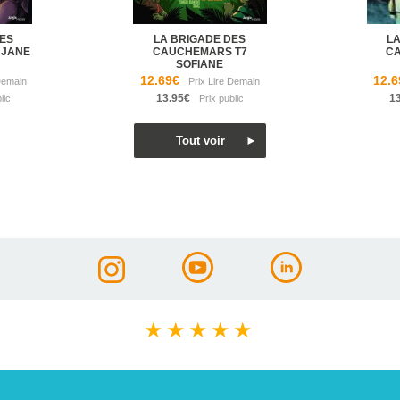
ES
LA BRIGADE DES
LA
 JANE
CAUCHEMARS T7
C
SOFIANE
12.69€
12.6
13.95€
1
★
★
★
★
★