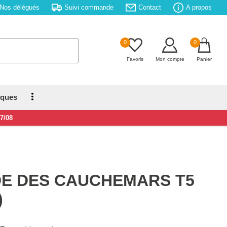
Nos délégués
Suivi commande
Contact
A propos
0
0
Favoris
Mon compte
Panier
iques
17/08
DE DES CAUCHEMARS T5
)