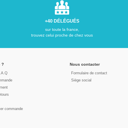
+40 DÉLÉGUÉS
sur toute la france,
trouvez celui proche de chez vous
 ?
Nous contacter
F.A.Q
Formulaire de contact
ommande
Siège social
ement
etours
s
ser commande