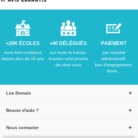
+20K ÉCOLES
+40 DÉLÉGUÉS
PAIEMENT
nous font confiance
sur toute la france,
par mandat
depuis plus de 10 ans
trouvez celui proche
administratif,
de chez vous
bon d'engagement,
devis...
Lire Demain
A propos de Lire Demain
Besoin d'aide ?
Nous rejoindre
Page d'aide / F.A.Q
Groupe Auzou
Nous contacter
Suivre une commande
S'identifier
Créer un compte