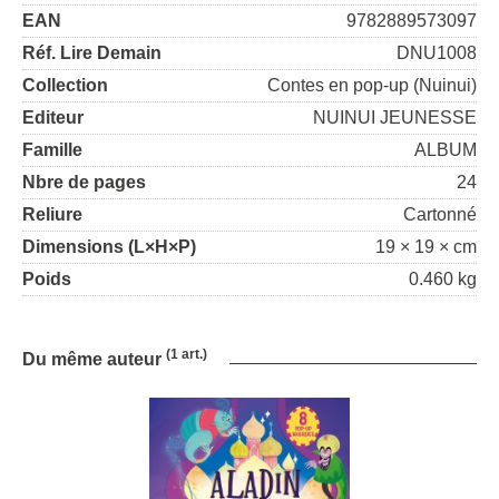
EAN
9782889573097
Réf. Lire Demain
DNU1008
Collection
Contes en pop-up (Nuinui)
Editeur
NUINUI JEUNESSE
Famille
ALBUM
Nbre de pages
24
Reliure
Cartonné
Dimensions (L×H×P)
19 × 19 × cm
Poids
0.460 kg
(1 art.)
Du même auteur