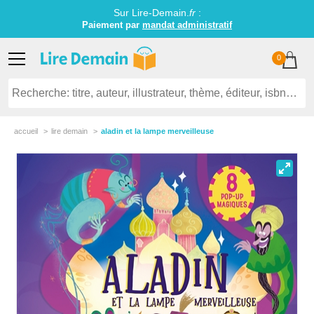
Sur Lire-Demain.
fr
:
Paiement par
mandat administratif
0
accueil
lire demain
aladin et la lampe merveilleuse