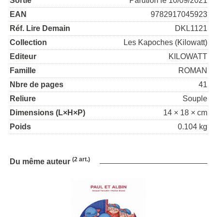
Sortie
Parution le 10/09/2021
EAN
9782917045923
Réf. Lire Demain
DKL1121
Collection
Les Kapoches (Kilowatt)
Editeur
KILOWATT
Famille
ROMAN
Nbre de pages
41
Reliure
Souple
Dimensions (L×H×P)
14 × 18 × cm
Poids
0.104 kg
(2 art.)
Du même auteur