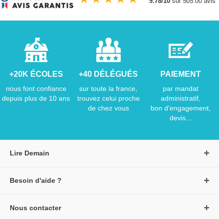
9.78/10
sur 505.00 avis
+20K ÉCOLES
+40 DÉLÉGUÉS
PAIEMENT
nous font confiance
sur toute la france,
par mandat
depuis plus de 10 ans
trouvez celui proche
administratif,
de chez vous
bon d'engagement,
devis...
Lire Demain
A propos de Lire Demain
Besoin d'aide ?
Nous rejoindre
Page d'aide / F.A.Q
Groupe Auzou
Nous contacter
Suivre une commande
S'identifier