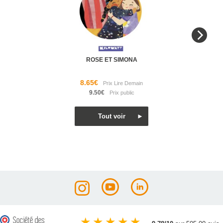
ROSE ET SIMONA
8.65€
9.50€
★
★
★
★
★