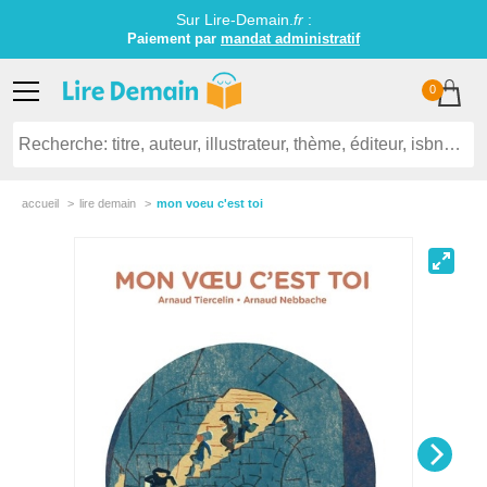
Sur Lire-Demain.
fr
:
Paiement par
mandat administratif
0
accueil
lire demain
mon voeu c'est toi