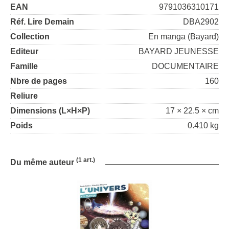
EAN
9791036310171
Réf. Lire Demain
DBA2902
Collection
En manga (Bayard)
Editeur
BAYARD JEUNESSE
Famille
DOCUMENTAIRE
Nbre de pages
160
Reliure
Dimensions (L×H×P)
17 × 22.5 × cm
Poids
0.410 kg
(1 art.)
Du même auteur