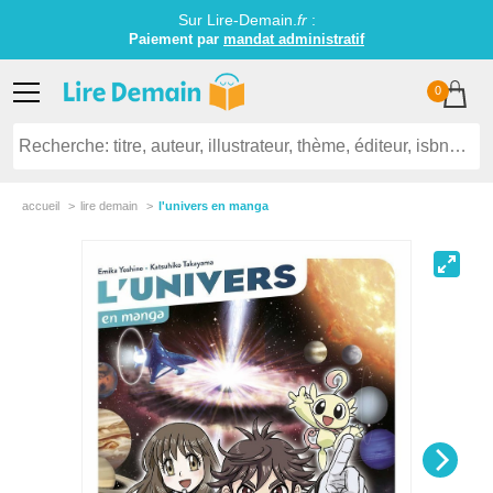
Sur Lire-Demain.
fr
:
Paiement par
mandat administratif
0
accueil
lire demain
l'univers en manga