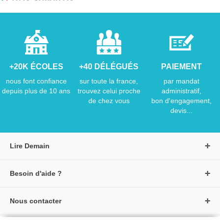
+20K ÉCOLES
+40 DÉLÉGUÉS
PAIEMENT
nous font confiance
sur toute la france,
par mandat
depuis plus de 10 ans
trouvez celui proche
administratif,
de chez vous
bon d'engagement,
devis...
Lire Demain
A propos de Lire Demain
Besoin d'aide ?
Nous rejoindre
Page d'aide / F.A.Q
Groupe Auzou
Nous contacter
Suivre une commande
S'identifier
Créer un compte
Formulaire de contact