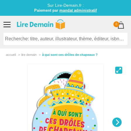
Sur Lire-Demain.
fr
:
Paiement par
mandat administratif
0
accueil
lire demain
à qui sont ces drôles de chapeaux ?