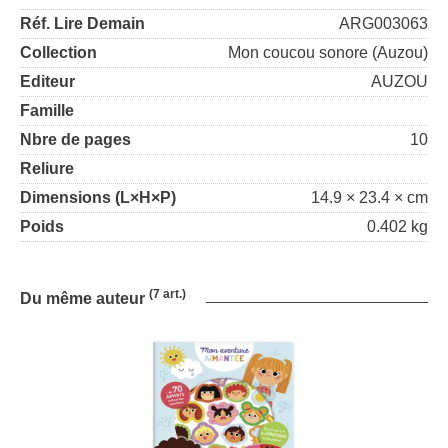
Réf. Lire Demain
ARG003063
Collection
Mon coucou sonore (Auzou)
Editeur
AUZOU
Famille
Nbre de pages
10
Reliure
Dimensions (L×H×P)
14.9 × 23.4 × cm
Poids
0.402 kg
(7 art.)
Du même auteur