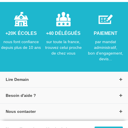
+20K ÉCOLES
+40 DÉLÉGUÉS
PAIEMENT
nous font confiance
sur toute la france,
par mandat
depuis plus de 10 ans
trouvez celui proche
administratif,
de chez vous
bon d'engagement,
devis...
Lire Demain
A propos de Lire Demain
Besoin d'aide ?
Nous rejoindre
Page d'aide / F.A.Q
Groupe Auzou
Nous contacter
Suivre une commande
S'identifier
Créer un compte
Formulaire de contact
Modes de paiement
Tous nos livres