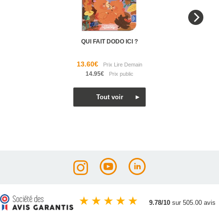
QUI FAIT DODO ICI ?
13.60€
14.95€
★
★
★
★
★
9.78/10
sur 505.00 avis