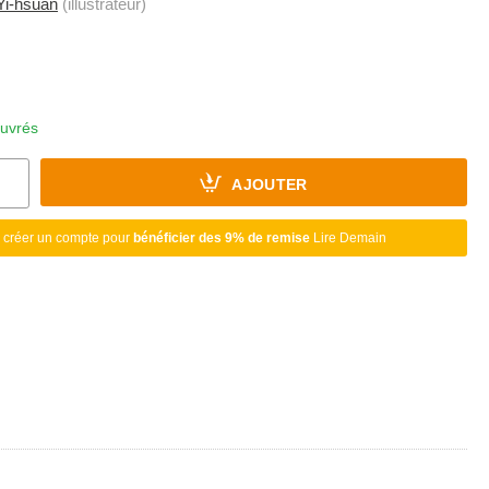
Yi-hsuan
(illustrateur)
ouvrés
AJOUTER
 créer un compte pour
bénéficier des 9% de remise
Lire Demain