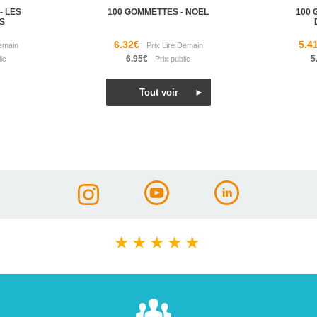
- LES
100 GOMMETTES - NOEL
100 
S
6.32€
5.4
6.95€
5
★
★
★
★
★