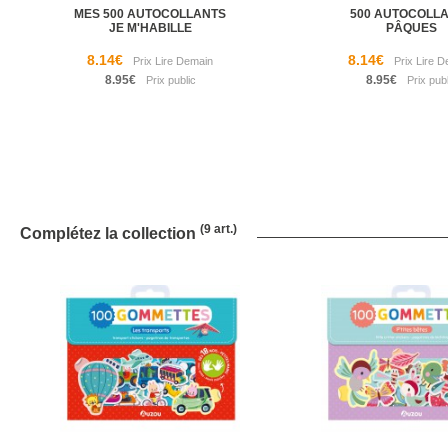
MES 500 AUTOCOLLANTS
500 AUTOCOLL
JE M'HABILLE
PÂQUES
8.14€
8.14€
8.95€
8.95€
(9 art.)
Complétez la collection