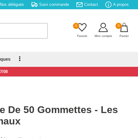
Nos délégués
Suivi commande
Contact
A propos
0
0
Favoris
Mon compte
Panier
iques
17/08
e De 50 Gommettes - Les
maux