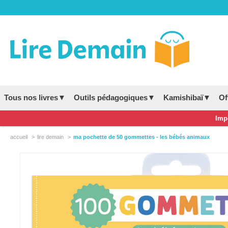
Tous nos livres▼
Outils pédagogiques▼
Kamishibaï▼
Of
Impo
accueil
lire demain
ma pochette de 50 gommettes - les bébés animaux