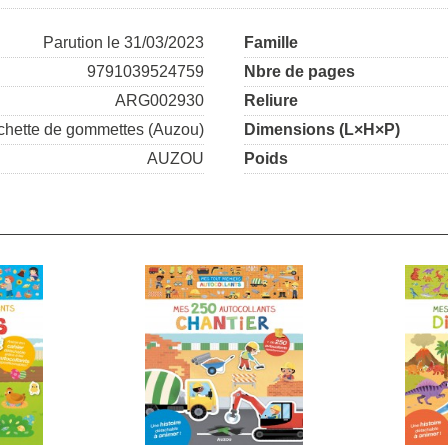
Parution le 31/03/2023
Famille
9791039524759
Nbre de pages
ARG002930
Reliure
chette de gommettes (Auzou)
Dimensions (L×H×P)
AUZOU
Poids