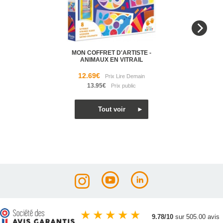
MON COFFRET D'ARTISTE -
ANIMAUX EN VITRAIL
12.69€
13.95€
★
★
★
★
★
9.78/10
sur 505.00 avis