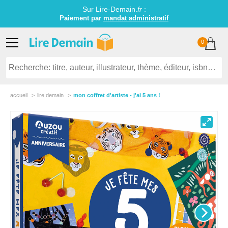
Sur Lire-Demain.
fr
:
Paiement par
mandat administratif
0
accueil
lire demain
mon coffret d'artiste - j'ai 5 ans !