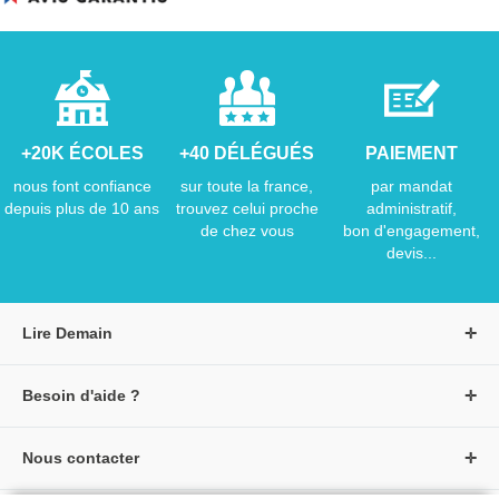
+20K ÉCOLES
+40 DÉLÉGUÉS
PAIEMENT
nous font confiance
sur toute la france,
par mandat
depuis plus de 10 ans
trouvez celui proche
administratif,
de chez vous
bon d'engagement,
devis...
Lire Demain
A propos de Lire Demain
Besoin d'aide ?
Nous rejoindre
Page d'aide / F.A.Q
Groupe Auzou
Nous contacter
Suivre une commande
S'identifier
Créer un compte
Formulaire de contact