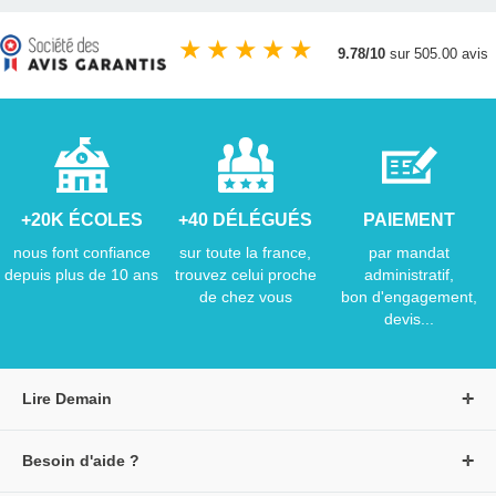
★
★
★
★
★
9.78/10
sur 505.00 avis
+20K ÉCOLES
+40 DÉLÉGUÉS
PAIEMENT
nous font confiance
sur toute la france,
par mandat
depuis plus de 10 ans
trouvez celui proche
administratif,
de chez vous
bon d'engagement,
devis...
Lire Demain
A propos de Lire Demain
Besoin d'aide ?
Nous rejoindre