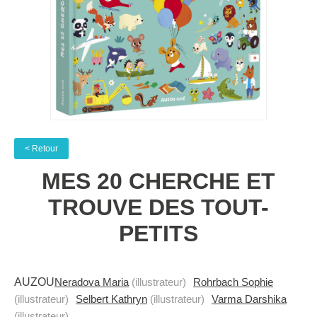
< Retour
MES 20 CHERCHE ET
TROUVE DES TOUT-
PETITS
AUZOU
Neradova Maria
(illustrateur)
Rohrbach Sophie
(illustrateur)
Selbert Kathryn
(illustrateur)
Varma Darshika
(illustrateur)