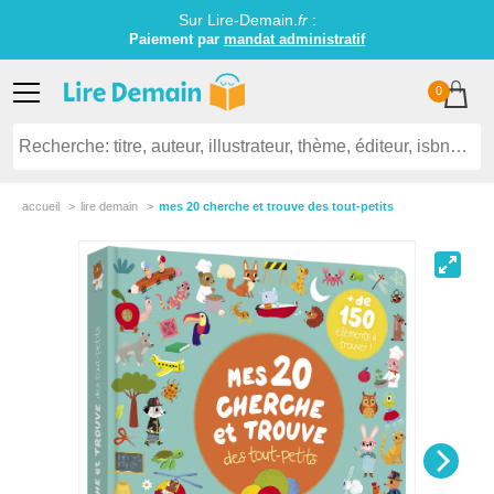
Sur Lire-Demain.
fr
:
Paiement par
mandat administratif
0
accueil
lire demain
mes 20 cherche et trouve des tout-petits