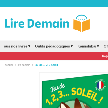
Tous nos livres▼
Outils pédagogiques▼
Kamishibaï▼
Of
Impo
accueil
lire demain
jeu de 1, 2, 3 soleil