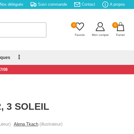
Nos délégués
Suivi commande
Contact
A propos
0
0
Favoris
Mon compte
Panier
iques
17/08
2, 3 SOLEIL
uteur)
Alena Tkach
(illustrateur)