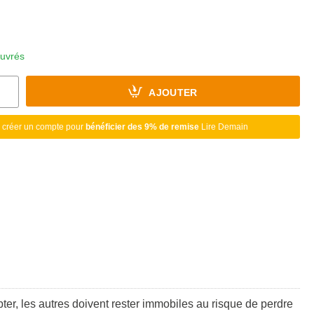
ouvrés
AJOUTER
 créer un compte pour
bénéficier des 9% de remise
Lire Demain
pter, les autres doivent rester immobiles au risque de perdre