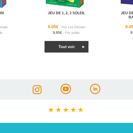
RI
JEU DE 1, 2, 3 SOLEIL
JEU DE
BA
9.05€
9.0
9.95€
9
★
★
★
★
★