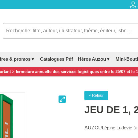
fres & promos▼
Catalogues Pdf
Héros Auzou▼
Mini-Bout
rtant > fermeture annuelle des services logistiques entre le 25/07 et le 
< Retour
JEU DE 1, 
AUZOU
Lépine Ludovic
(a