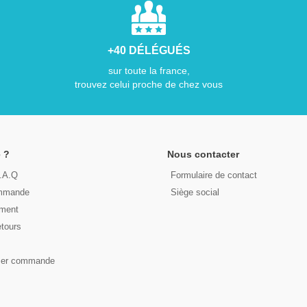
+40 DÉLÉGUÉS
sur toute la france,
trouvez celui proche de chez vous
 ?
Nous contacter
F.A.Q
Formulaire de contact
ommande
Siège social
ement
etours
s
ser commande